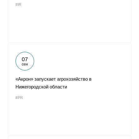
#IR
От
07
сен
«Акрон» запускает агрохозяйство в
Нижегородской области
#PR