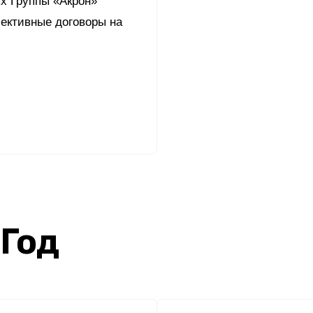
х Группы «Акрон»
Yong Sheng Feng
ективные договоры на
Acron Argentina S.R.L
Acron Brasil Ltda.
ООО «Плодородие»
e
telegram
ЯндексДзен
ООО «АйТиОфис»
 Год