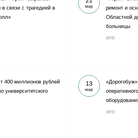
21
мар
 в связи с трагедией в
ремонт и ос
олл»
Областной д
больницы
#PR
т 400 миллионов рублей
«Дорогобуж»
13
мар
во университетского
оперативного
оборудовани
#PR