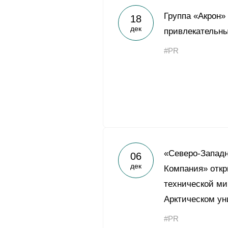
Группа «Акрон»
18
дек
привлекательны
#PR
«Северо-Запад
06
дек
Компания» отк
технической ми
Арктическом ун
#PR