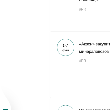
#PR
О Группе «Акрон
«Акрон» закупи
07
фев
минераловозов
География бизн
#PR
Продукция
Инвесторам
Устойчивое раз