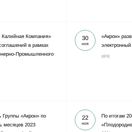
я Калийная Компания»
«Акрон» раз
30
ноя
соглашений в рамках
электронный
енерно-Промышленного
#PR
 Группы «Акрон» по
По итогам 20
22
ноя
ь месяцев 2023
«Плодородие