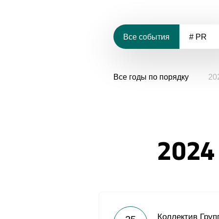
Все события
# PR
Все годы по порядку
20
2024
Коллектив Груп