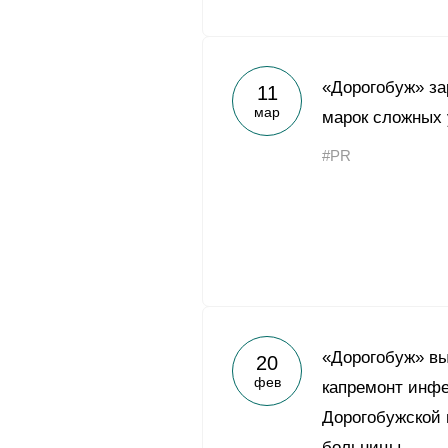
«Дорогобуж» за
11
мар
марок сложных
#PR
«Дорогобуж» вы
20
фев
капремонт инфе
Дорогобужской 
больницы