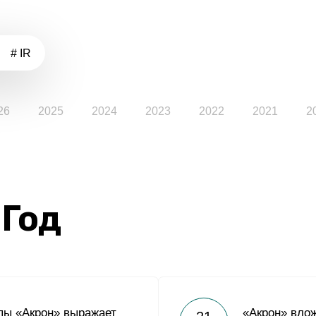
# IR
26
2025
2024
2023
2022
2021
2
 Год
пы «Акрон» выражает
«Акрон» вло