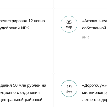
регистрировал 12 новых
«Акрон» вне
05
мар
 удобрений NPK
собственной
#PR
делил 50 млн рублей на
«Дорогобуж»
19
фев
кционного отделения
миллионов р
центральной районной
летнего оздо