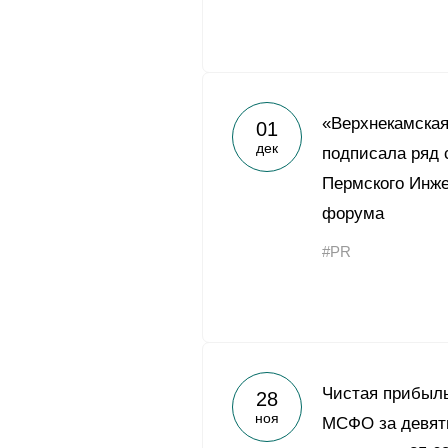
«Верхнекамска
01
дек
подписала ряд 
Пермского Инж
форума
#PR
Чистая прибыль
28
ноя
МСФО за девят