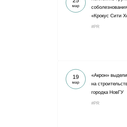
25
мар
соболезнования
«Крокус Сити Х
#PR
«Акрон» выдели
19
мар
на строительст
городка НовГУ
#PR