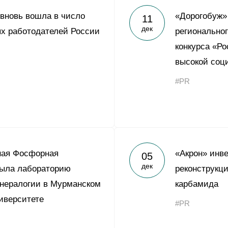
 вновь вошла в число
«Дорогобуж»
11
дек
х работодателей России
регионально
конкурса «Ро
высокой соц
#PR
ная Фосфорная
«Акрон» инве
05
дек
рыла лабораторию
реконструкци
нералогии в Мурманском
карбамида
иверситете
#PR