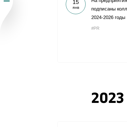
На предприятия
15
янв
Пресс-центр
подписаны колл
2024-2026 годы
Карьера
#PR
Контакты
vk
youtub
2023