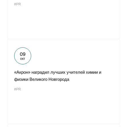
#PR
От
09
окт
«Акрон» наградил лучших учителей химии и
физики Великого Новгорода
#PR