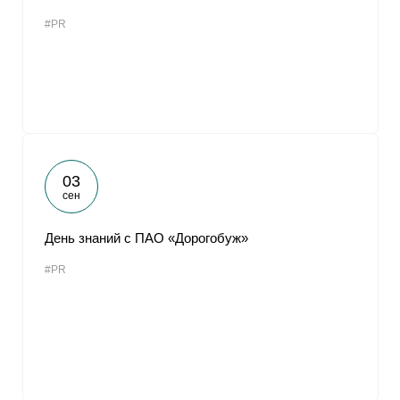
#PR
03
сен
День знаний с ПАО «Дорогобуж»
#PR