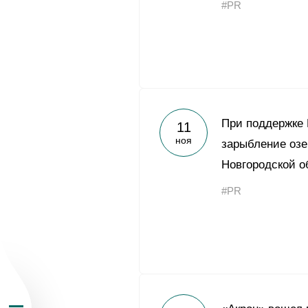
#PR
О Группе «Акрон
При поддержке 
11
ноя
зарыбление озе
География бизн
Новгородской о
#PR
Продукция
Инвесторам
Устойчивое раз