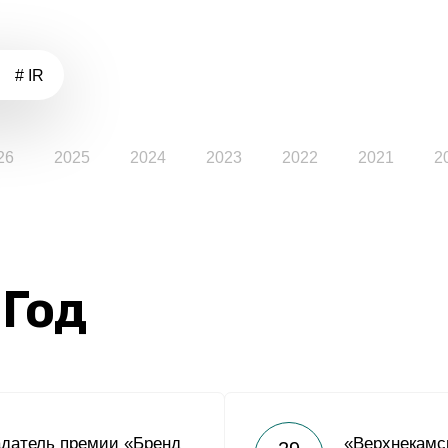
# IR
26
2025
2024
2023
2022
2021
2
 Год
адатель премии «Бренд
«Верхнекамс