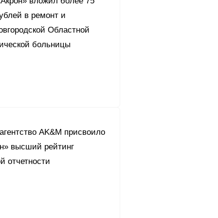
«Акрон» вложил более 75
ублей в ремонт и
овгородской Областной
нической больницы
 агентство AK&M присвоило
он» высший рейтинг
й отчетности