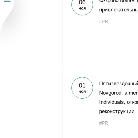
«Акрон» вошел 
06
ноя
Пресс-центр
привлекательны
#PR
Карьера
Контакты
vk
youtub
Пятизвездочный 
01
ноя
Novgorod, a mem
Individuals, от
реконструкции
#PR