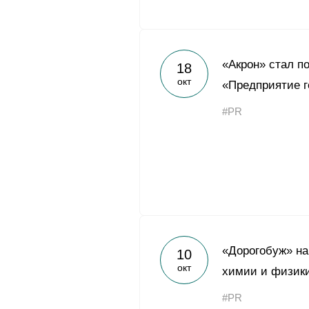
«Акрон» стал п
18
окт
«Предприятие г
#PR
«Дорогобуж» на
10
окт
химии и физики
#PR