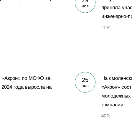
29
ноя
приняла уча
инженерно-
#PR
 «Акрон» по МСФО за
На смоленск
25
ноя
 2024 года выросла на
«Акрон» сост
молодежных 
компании
#PR