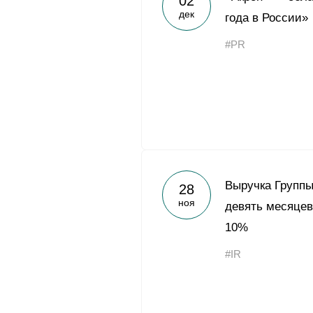
02
дек
года в России»
#PR
Выручка Группы
28
ноя
девять месяцев
10%
#IR