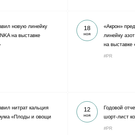
авил новую линейку
«Акрон» пре
18
ноя
NKA на выставке
линейку азо
»
на выставке
#PR
авил нитрат кальция
Годовой отче
12
ноя
рума «Плоды и овощи
шорт-лист к
#PR