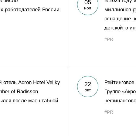
в число
В 2024 году 
05
Yong Sheng Feng
ноя
х работодателей России
миллионов р
Acron Argentina S.R.L
оснащение н
Acron Brasil Ltda.
детской кли
#PR
ООО «Плодородие»
e
telegram
ЯндексДзен
ООО «АйТиОфис»
отель Acron Hotel Veliky
Рейтинговое
22
окт
ber of Radisson
Группе «Акр
крылся после масштабной
нефинансово
#PR