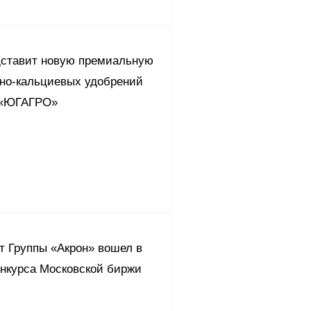
дставит новую премиальную
тно-кальциевых удобрений
 «ЮГАГРО»
т Группы «Акрон» вошел в
онкурса Московской биржи