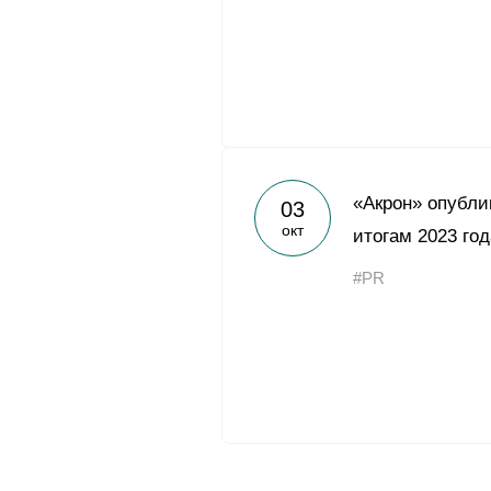
«Акрон» опубли
03
окт
итогам 2023 год
#PR