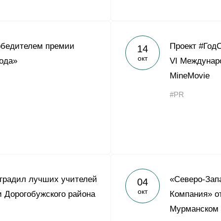
обедителем премии
Проект #Год
14
окт
ода»
VI Междунар
MineMovie
#PR
градил лучших учителей
«Северо-Зап
04
окт
 Дорогобужского района
Компания» о
Мурманском 