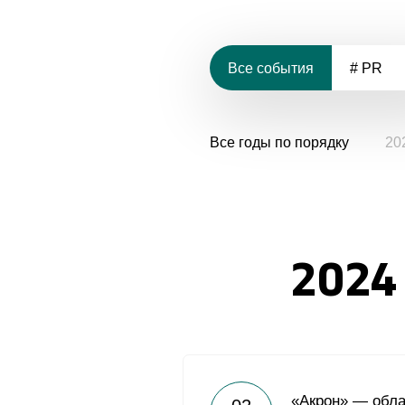
Все события
# PR
Все годы по порядку
20
2024
«Акрон» — обл