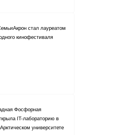
СемьиАкрон стал лауреатом
одного кинофестиваля
адная Фосфорная
ткрыла IT-лабораторию в
Арктическом университете