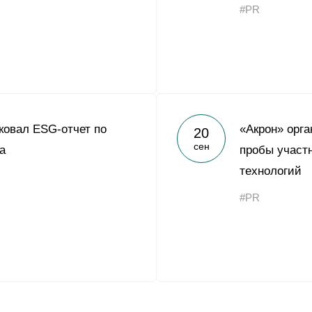
#PR
ковал ESG-отчет по
«Акрон» орг
20
сен
а
пробы участ
технологий
#PR