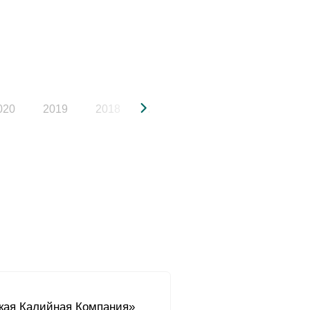
020
2019
2018
2017
2016
2015
кая Калийная Компания»