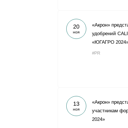
«Акрон» предст
20
ноя
удобрений CALI
«ЮГАГРО 2024
#PR
«Акрон» предст
13
ноя
участникам фо
2024»