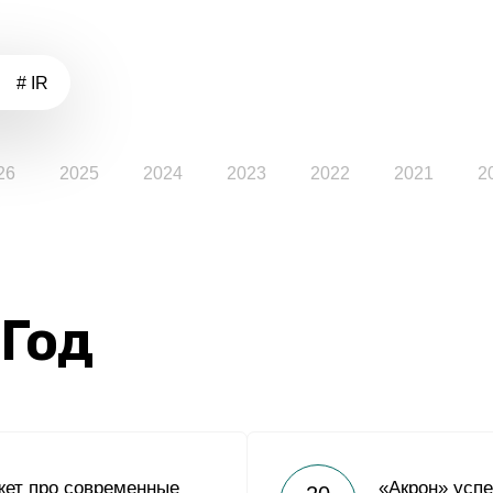
# IR
26
2025
2024
2023
2022
2021
2
 Год
жет про современные
«Акрон» усп