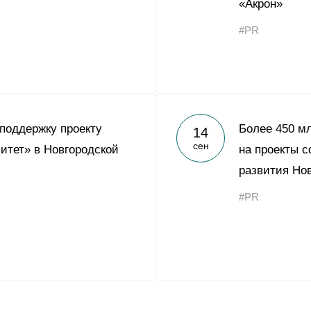
«Акрон»
#PR
 поддержку проекту
Более 450 м
14
сен
тет» в Новгородской
на проекты 
развития Но
#PR