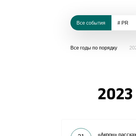
Все события
# PR
Все годы по порядку
20
2023
«Акрон» расска