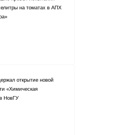
селитры на томатах в АПХ
ра»
держал открытие новой
ти «Химическая
 в НовГУ