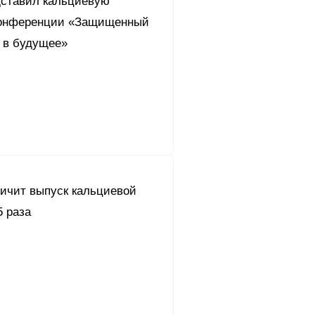
дставил кальциевую
конференции «Защищенный
д в будущее»
личит выпуск кальциевой
5 раза