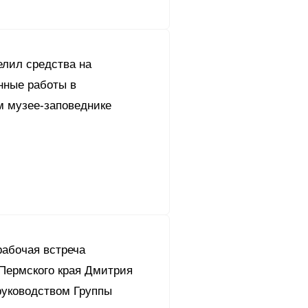
елил средства на
нные работы в
м музее-заповеднике
рабочая встреча
 Пермского края Дмитрия
руководством Группы