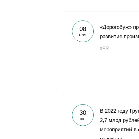
«Дорогобуж» пр
08
ноя
развитие произ
#PR
В 2022 году Гр
30
окт
2,7 млрд рубле
мероприятий в 
развития