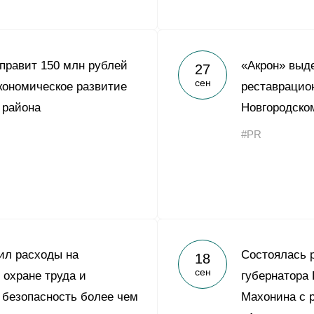
правит 150 млн рублей
«Акрон» выд
27
сен
кономическое развитие
реставрацио
 района
Новгородско
#PR
ил расходы на
Состоялась 
18
сен
 охране труда и
губернатора
безопасность более чем
Махонина с 