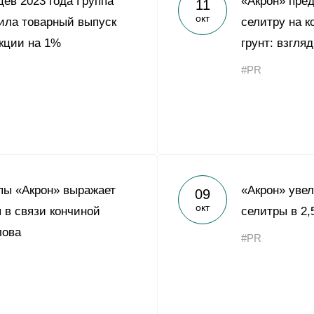
цев 2023 года Группа
«Акрон» пре
11
Yong Sheng Feng
окт
ила товарный выпуск
селитру на 
Acron Argentina S.R.L
кции на 1%
грунт: взгля
Acron Brasil Ltda.
#PR
ООО «Плодородие»
e
telegram
ЯндексДзен
ООО «АйТиОфис»
пы «Акрон» выражает
«Акрон» уве
09
окт
 в связи кончиной
селитры в 2,
лова
#PR