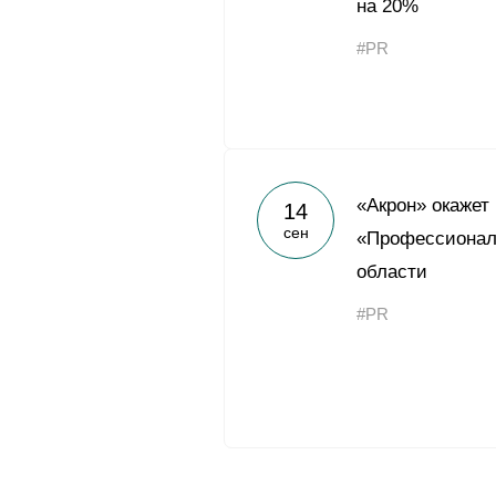
на 20%
#PR
«Акрон» окажет
14
сен
«Профессионали
области
#PR