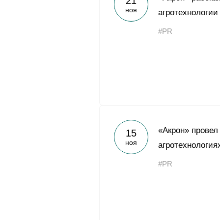
21
ноя
агротехнологии
#PR
«Акрон» провел
15
ноя
агротехнология
#PR