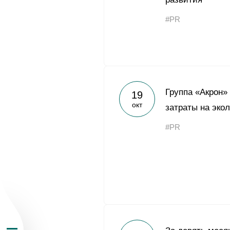
#PR
О Группе «Акрон
Группа «Акрон»
19
окт
затраты на эко
География бизн
#PR
Продукция
Инвесторам
Устойчивое раз