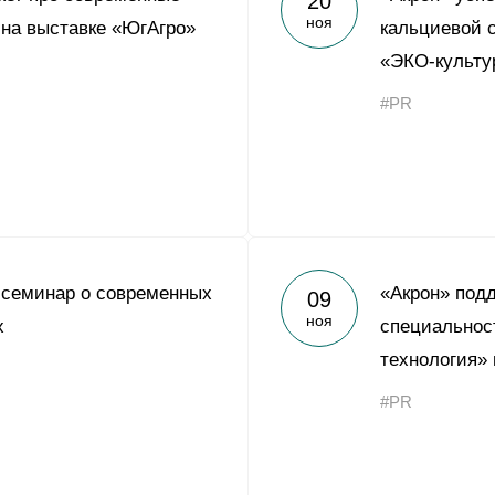
20
ноя
 на выставке «ЮгАгро»
кальциевой 
«ЭКО-культу
#PR
 семинар о современных
«Акрон» под
09
ноя
х
специальнос
технология»
#PR