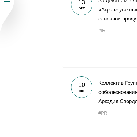
За девять меся
13
окт
Пресс-центр
«Акрон» увелич
основной проду
Карьера
#IR
Контакты
vk
youtub
Коллектив Груп
10
окт
соболезнования
Аркадия Сверд
#PR