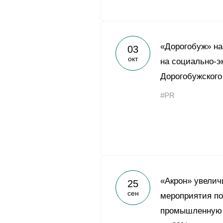
«Дорогобуж» на
03
окт
на социально-э
Дорогобужского
#PR
«Акрон» увелич
25
сен
мероприятия по
промышленную 