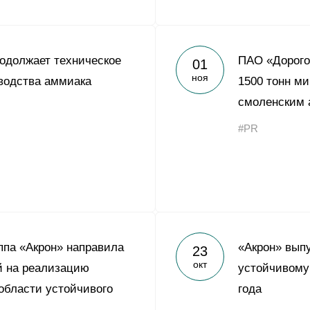
одолжает техническое
ПАО «Дорого
01
ноя
водства аммиака
1500 тонн м
смоленским 
#PR
уппа «Акрон» направила
«Акрон» выпу
23
окт
й на реализацию
устойчивому
области устойчивого
года