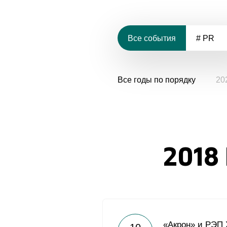
Все события
# PR
Все годы по порядку
20
2018
«Акрон» и РЭП 