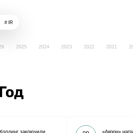
# IR
26
2025
2024
2023
2022
2021
2
 Год
Холдинг заключили
«Акрон» наг