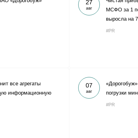
ПАО «Дорогобуж»
Чистая приб
27
Yong Sheng Feng
авг
МСФО за 1 п
Acron Argentina S.R.L
выросла на 7
Acron Brasil Ltda.
#PR
ООО «Плодородие»
e
telegram
ЯндексДзен
ООО «АйТиОфис»
нит все агрегаты
«Дорогобуж»
07
авг
ную информационную
погрузки ми
#PR