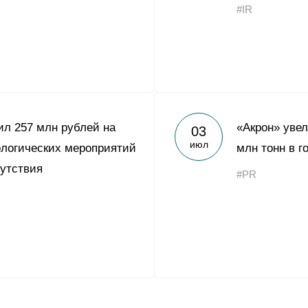
#IR
ил 257 млн рублей на
«Акрон» увел
03
июл
логических мероприятий
млн тонн в г
сутствия
#PR