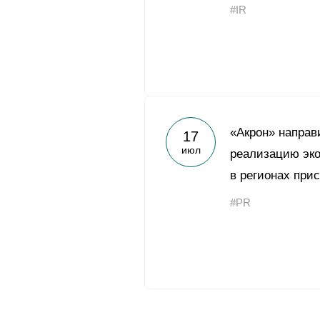
#IR
«Акрон» направ
17
июл
реализацию эко
в регионах при
#PR