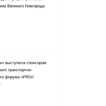
ики Великого Новгорода
он» выступила спонсором
ого транспортно-
ого форума «PRO//
»