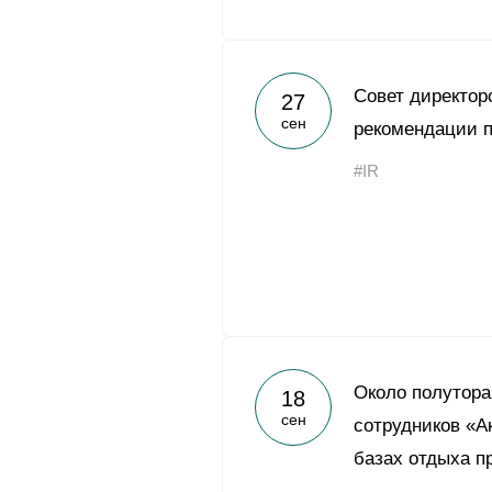
Совет директор
27
сен
рекомендации п
#IR
Около полутора
18
сен
сотрудников «А
базах отдыха п