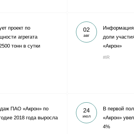
ует проект по
Информация 
02
авг
ности агрегата
доли участи
2500 тонн в сутки
«Акрон»
#IR
даж ПАО «Акрон» по
В первой пол
24
июл
годие 2018 года выросла
«Акрон» уве
4%