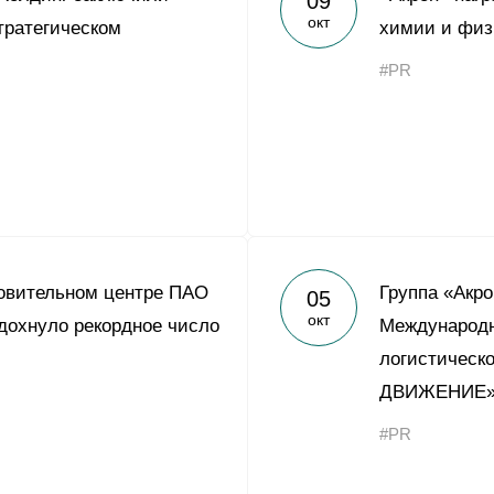
09
окт
тратегическом
химии и физ
#PR
овительном центре ПАО
Группа «Акр
05
окт
дохнуло рекордное число
Международн
логистическ
ДВИЖЕНИЕ
#PR