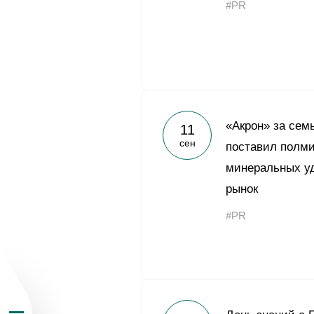
#PR
О Группе «Акрон
«Акрон» за сем
11
сен
поставил полми
География бизн
минеральных уд
рынок
Продукция
#PR
Инвесторам
Устойчивое раз