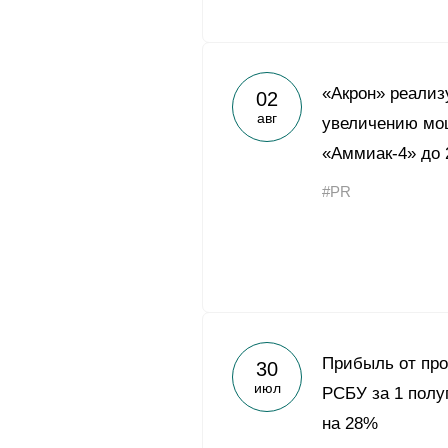
«Акрон» реализ
02
авг
увеличению мощ
«Аммиак-4» до 
#PR
Прибыль от про
30
июл
РСБУ за 1 полу
на 28%