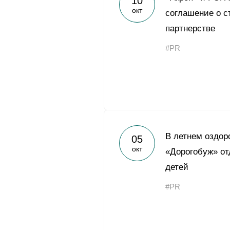
10
окт
соглашение о с
партнерстве
#PR
В летнем оздор
05
окт
«Дорогобуж» от
детей
#PR