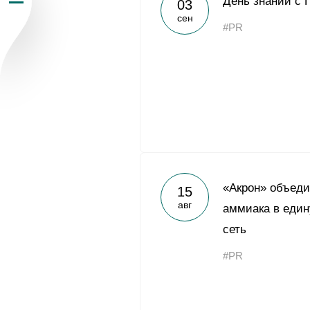
День знаний с 
03
сен
Пресс-центр
#PR
Карьера
Контакты
vk
youtub
«Акрон» объеди
15
авг
аммиака в еди
сеть
#PR