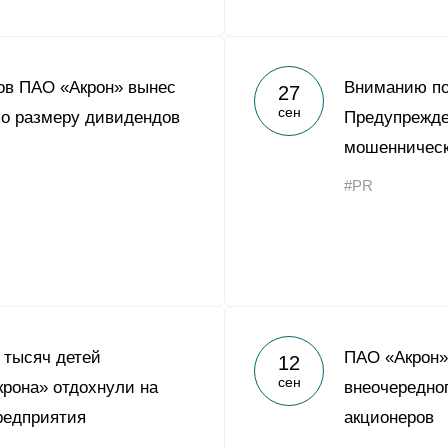
ов ПАО «Акрон» вынес
Вниманию по
27
сен
о размеру дивидендов
Предупрежде
мошенническ
#PR
 тысяч детей
ПАО «Акрон»
12
сен
крона» отдохнули на
внеочередно
редприятия
акционеров