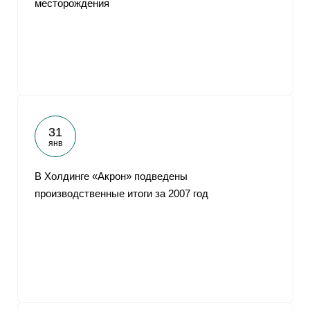
месторождения
От
31
янв
В Холдинге «Акрон» подведены
производственные итоги за 2007 год