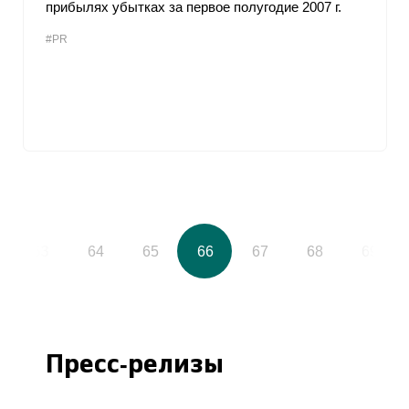
прибылях убытках за первое полугодие 2007 г.
#PR
63
64
65
66
67
68
69
Пресс-релизы