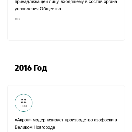
принадлежащей лицу, входящему в состав органа
управления Общества
От
#IR
2016 Год
22
ноя
«Акрон» модернизирует производство азофоски в
Великом Новгороде