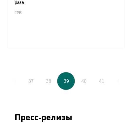
раза
#PR
36
37
38
39
40
41
42
Пресс-релизы