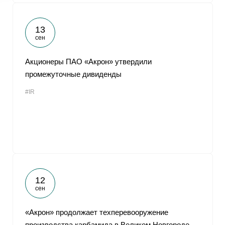
13
сен
Акционеры ПАО «Акрон» утвердили
промежуточные дивиденды
#IR
12
сен
«Акрон» продолжает техперевооружение
производства карбамида в Великом Новгороде