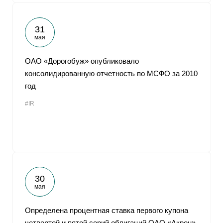
31
мая
ОАО «Дорогобуж» опубликовало
консолидированную отчетность по МСФО за 2010
год
#IR
30
мая
Определена процентная ставка первого купона
четвертой и пятой серий облигаций ОАО «Акрон»