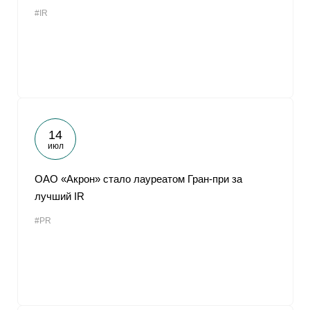
#IR
14
июл
ОАО «Акрон» стало лауреатом Гран-при за
лучший IR
#PR