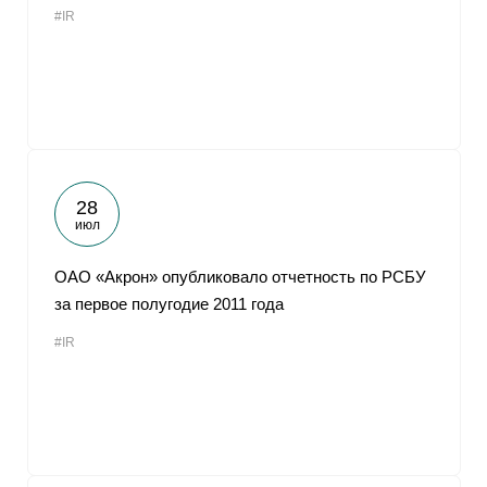
#IR
От
28
июл
ОАО «Акрон» опубликовало отчетность по РСБУ
за первое полугодие 2011 года
#IR