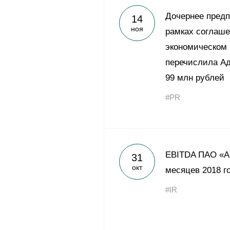
Дочернее предп
14
ноя
рамках соглаше
экономическом 
перечислила Ад
99 млн рублей
#PR
EBITDA ПАО «Ак
31
окт
месяцев 2018 г
#IR