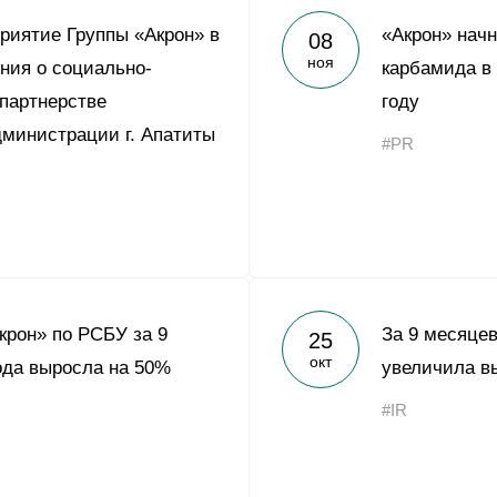
риятие Группы «Акрон» в
«Акрон» начн
08
ноя
ния о социально-
карбамида в
партнерстве
году
министрации г. Апатиты
#PR
рон» по РСБУ за 9
За 9 месяцев
25
окт
ода выросла на 50%
увеличила в
#IR