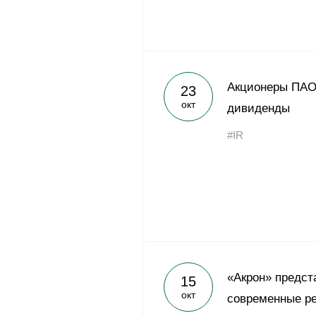
Акционеры ПАО
23
окт
дивиденды
#IR
«Акрон» предст
15
окт
современные р