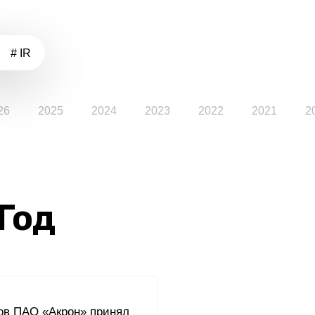
# IR
26
2025
2024
2023
2022
2021
2
 Год
ов ПАО «Акрон» принял