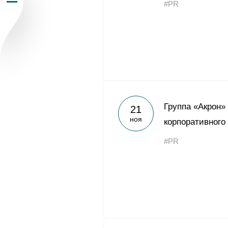
#PR
Пресс-центр
Карьера
Контакты
vk
youtub
Группа «Акрон»
21
ноя
корпоративного
#PR