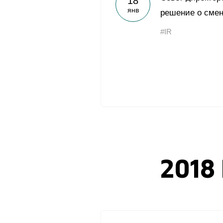
18
янв
решение о смен
#IR
2018