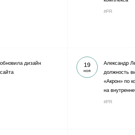
Yong Sheng Feng
#PR
Acron Argentina S.R.L
Acron Brasil Ltda.
ООО «Плодородие»
e
telegram
ЯндексДзен
ООО «АйТиОфис»
 обновила дизайн
Александр Л
19
ноя
 сайта
должность в
«Акрон» по 
на внутренн
#PR