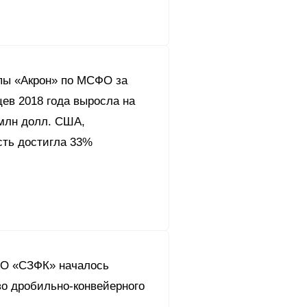
пы «Акрон» по МСФО за
!
шленная безопасность
ев 2018 года выросла на
 млн долл. США,
ия
сть достигла 33%
ый центр «Акрон
ограмма Группы
c.
кция
т Корпоративной
ление
и
андарты
АО «СЗФК» началось
е аудита
итика
сторов
во дробильно-конвейерного