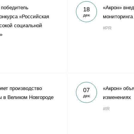
 победитель
«Акрон» вне
18
дек
онкурса «Российская
мониторинга
сокой социальной
#PR
»
яет производство
«Акрон» объ
07
дек
ы в Великом Новгороде
изменениях
#IR