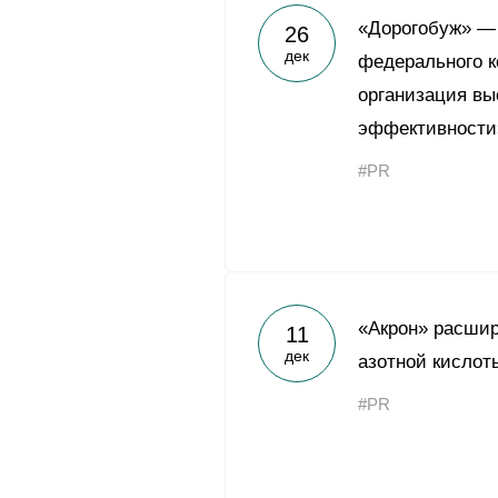
«Дорогобуж» —
26
дек
федерального к
организация вы
эффективности
#PR
«Акрон» расшир
11
дек
азотной кислот
#PR