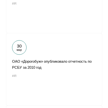
#IR
От
30
мар
ОАО «Дорогобуж» опубликовало отчетность по
РСБУ за 2010 год
#IR