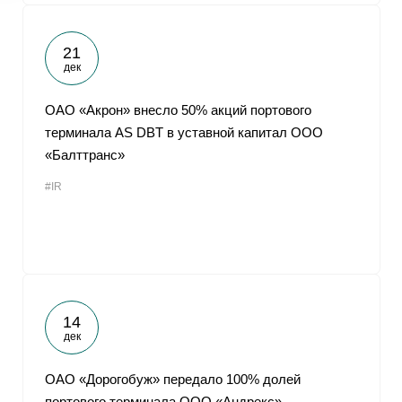
21
дек
ОАО «Акрон» внесло 50% акций портового
терминала AS DBT в уставной капитал ООО
«Балттранс»
#IR
14
дек
ОАО «Дорогобуж» передало 100% долей
портового терминала ООО «Андрекс»