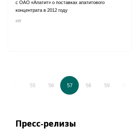
с ОАО «Апатит» о поставках апатитового
концентрата в 2012 году
#IR
54
55
56
57
58
59
60
Пресс-релизы