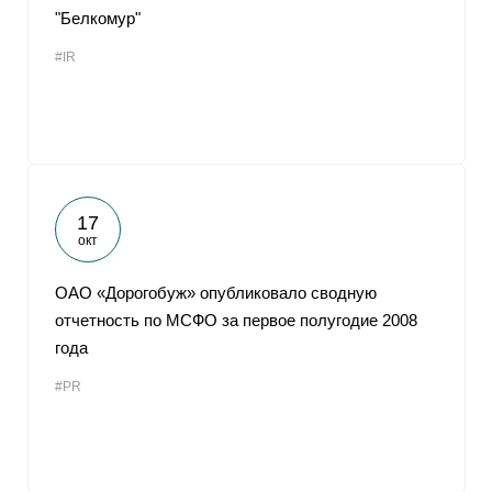
"Белкомур"
#IR
17
окт
ОАО «Дорогобуж» опубликовало сводную
отчетность по МСФО за первое полугодие 2008
года
#PR