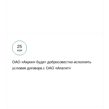
От
25
ноя
ОАО «Акрон» будет добросовестно исполнять
условия договора с ОАО «Апатит»