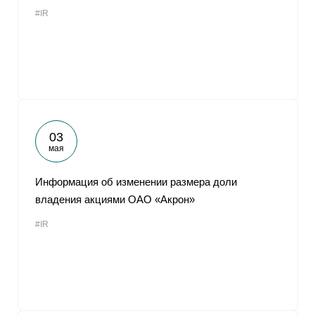
#IR
03
мая
Информация об изменении размера доли
владения акциями ОАО «Акрон»
#IR