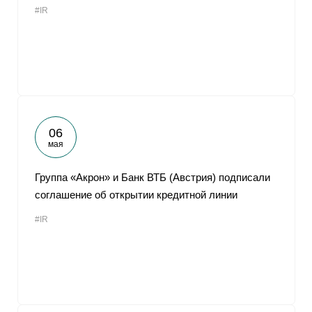
#IR
От
06
мая
Группа «Акрон» и Банк ВТБ (Австрия) подписали
соглашение об открытии кредитной линии
#IR