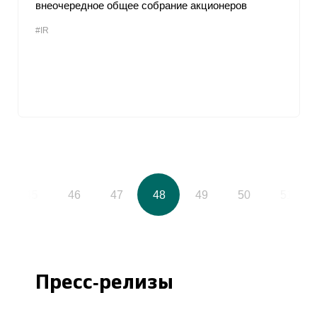
внеочередное общее собрание акционеров
#IR
45
46
47
48
49
50
51
Пресс-релизы