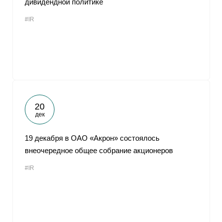
дивидендной политике
#IR
20
дек
19 декабря в ОАО «Акрон» состоялось
внеочередное общее собрание акционеров
#IR