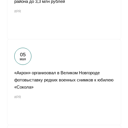
района до 3,3 млн рублей
От
#PR
05
мая
«Акрон» организовал в Великом Новгороде
фотовыставку редких военных снимков к юбилею
«Сокола»
#PR