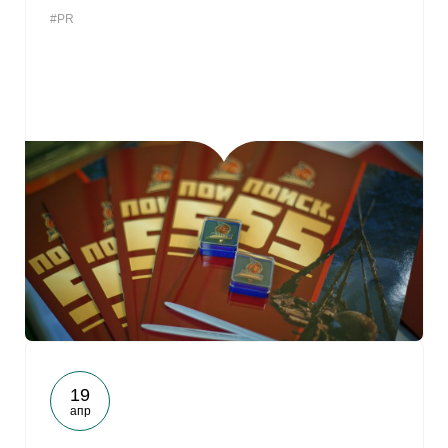
#PR
19
апр