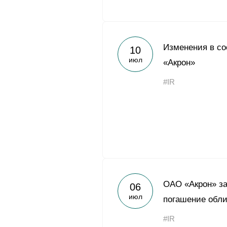
Изменения в с
10
июл
«Акрон»
#IR
ОАО «Акрон» з
06
июл
погашение обл
#IR