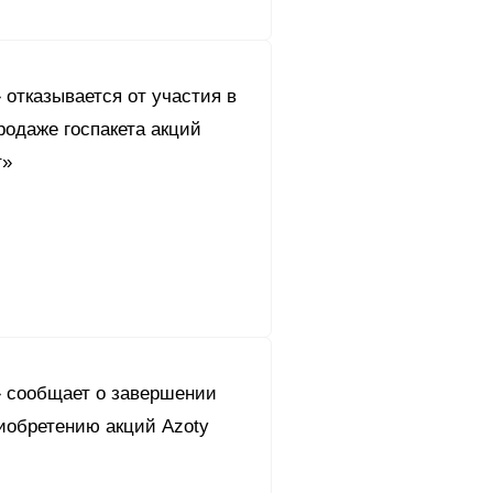
отказывается от участия в
родаже госпакета акций
т»
 сообщает о завершении
иобретению акций Azoty