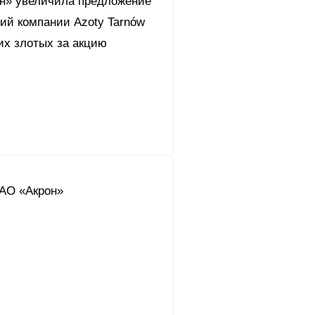
он» увеличила предложение
ций компании Azoty Tarnów
их злотых за акцию
АО «Акрон»