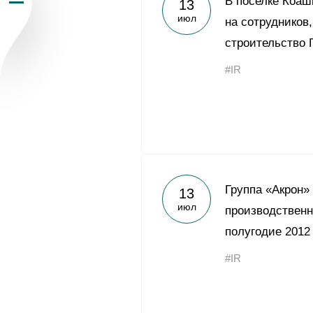
В поселке Коаш
13
июл
Пресс-центр
на сотруднико
строительство 
Карьера
#IR
Контакты
vk
youtub
Группа «Акрон»
13
июл
производственн
полугодие 2012
#IR