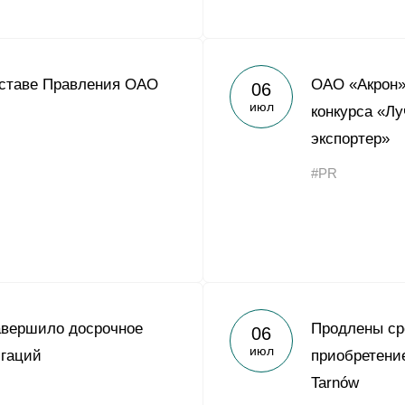
оставе Правления ОАО
ОАО «Акрон»
06
июл
конкурса «Л
экспортер»
#PR
авершило досрочное
Продлены ср
06
июл
игаций
приобретени
Tarnów