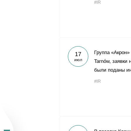
#IR
О Группе «Акрон
Группа «Акрон»
17
июл
Tarnów, заявки 
География бизн
были поданы и
#IR
Продукция
Инвесторам
Устойчивое раз