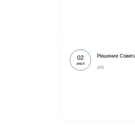
Решение Совета
02
июл
#IR