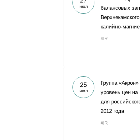
27
июл
балансовых зап
Верхнекамского
калийно-магние
#IR
Группа «Акрон»
25
июл
уровень цен на
для российского
2012 года
#IR