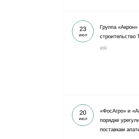
Группа «Акрон»
23
июл
строительство 
#IR
«ФосАгро» и «А
20
июл
порядке урегул
поставкам апат