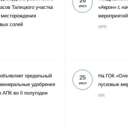
26
июл
асов Талицкого участка
«Акрон» с н
 месторождения
мероприятий
вых солей
#PR
 объявляет предельный
На ГОК «Оле
25
июл
 минеральные удобрения
пусковые ме
 АПК во II полугодии
#IR