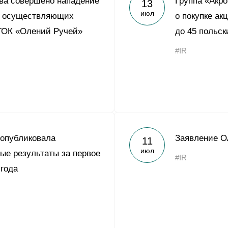
ва совершено нападение
Группа «Акр
13
Yong Sheng Feng
июл
в, осуществляющих
о покупке ак
Acron Argentina S.R.L
ГОК «Олений Ручей»
до 45 польск
Acron Brasil Ltda.
#IR
ООО «Плодородие»
e
telegram
ЯндексДзен
ООО «АйТиОфис»
 опубликовала
Заявление О
11
июл
ые результаты за первое
#IR
 года