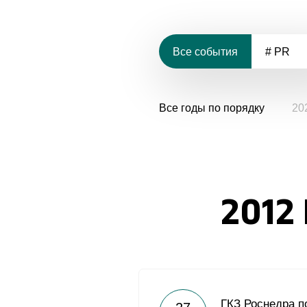
Все события
# PR
Все годы по порядку
20
2012
ГКЗ Роснедра п