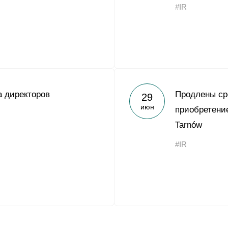
#IR
 директоров
Продлены ср
29
июн
приобретени
Tarnów
#IR