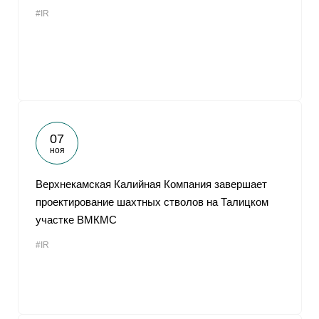
#IR
07
ноя
Верхнекамская Калийная Компания завершает
проектирование шахтных стволов на Талицком
участке ВМКМС
#IR