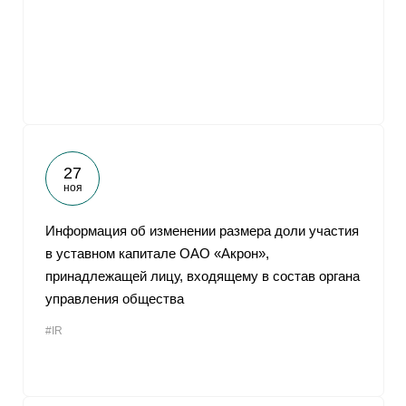
От
27
ноя
Информация об изменении размера доли участия
в уставном капитале ОАО «Акрон»,
принадлежащей лицу, входящему в состав органа
управления общества
#IR