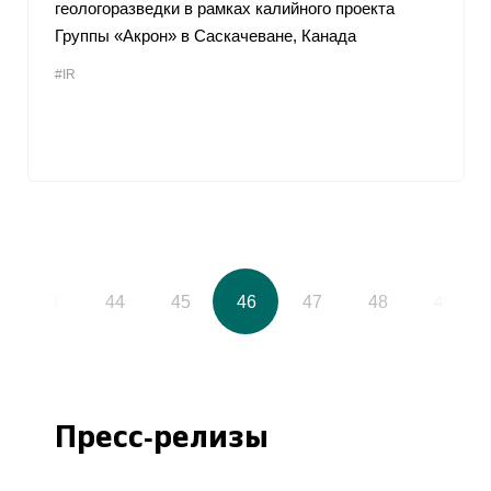
геологоразведки в рамках калийного проекта
Группы «Акрон» в Саскачеване, Канада
#IR
43
44
45
46
47
48
49
Пресс-релизы