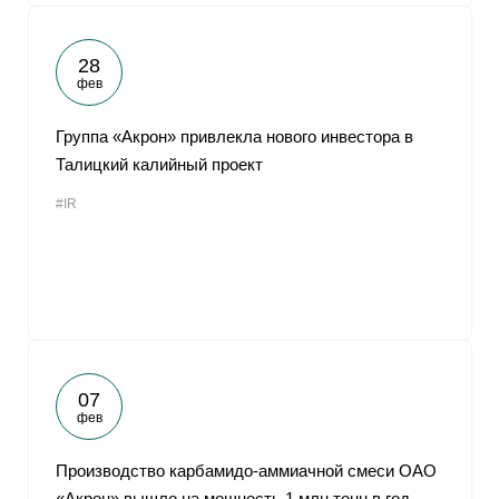
28
фев
Группа «Акрон» привлекла нового инвестора в
Талицкий калийный проект
#IR
07
фев
Производство карбамидо-аммиачной смеси ОАО
«Акрон» вышло на мощность 1 млн тонн в год