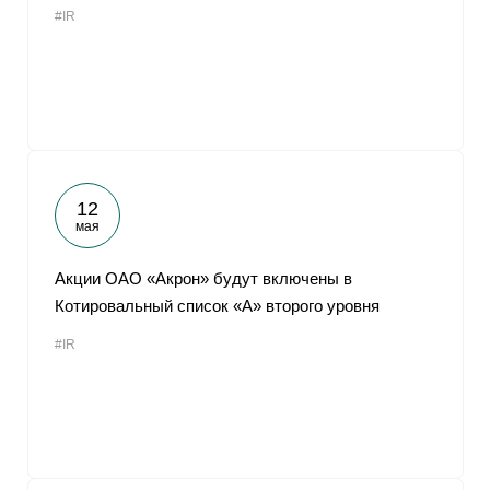
#IR
От
12
мая
Акции ОАО «Акрон» будут включены в
Котировальный список «А» второго уровня
#IR