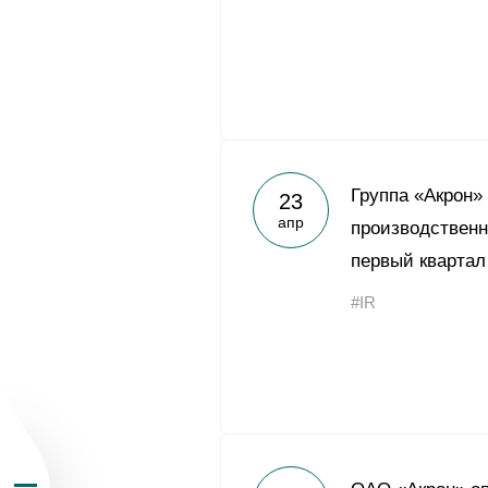
О Группе «Акрон
Группа «Акрон»
23
апр
производственн
География бизн
первый квартал
#IR
Продукция
Инвесторам
Устойчивое раз