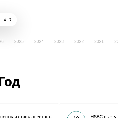
# IR
26
2025
2024
2023
2022
2021
2
 Год
центная ставка шестого–
HSBC выступ