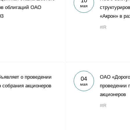
10
мая
ов облигаций ОАО
структуриро
03
«Акрон» в р
#IR
ъявляет о проведении
ОАО «Дорого
04
мая
о собрания акционеров
проведении 
акционеров
#IR