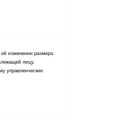
об изменении размера
длежащей лицу,
у управленческие