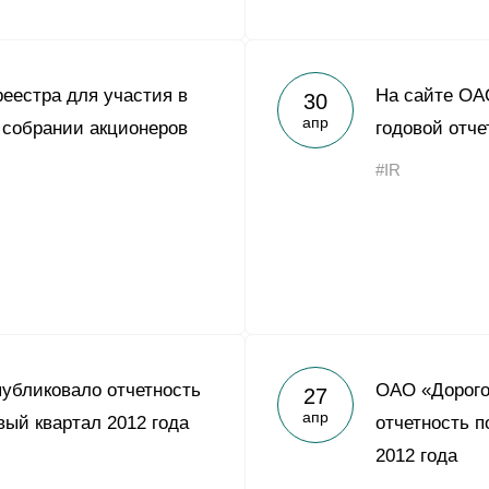
реестра для участия в
На сайте ОА
30
апр
 собрании акционеров
годовой отче
#IR
убликовало отчетность
ОАО «Дорого
27
апр
вый квартал 2012 года
отчетность п
2012 года