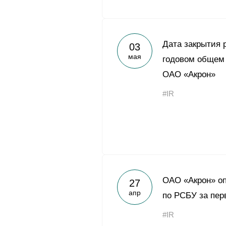
Дата закрытия 
03
мая
годовом общем
ОАО «Акрон»
#IR
ОАО «Акрон» оп
27
апр
по РСБУ за пер
#IR