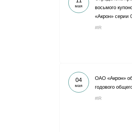
11
мая
восьмого купон
«Акрон» серии 
#IR
ОАО «Акрон» об
04
мая
годового общег
#IR