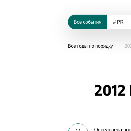
Все события
# PR
Все годы по порядку
20
2012
Определена про