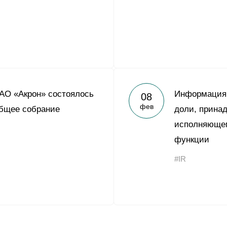
АО «Акрон» состоялось
Информация 
08
фев
общее собрание
доли, прина
исполняющем
функции
#IR