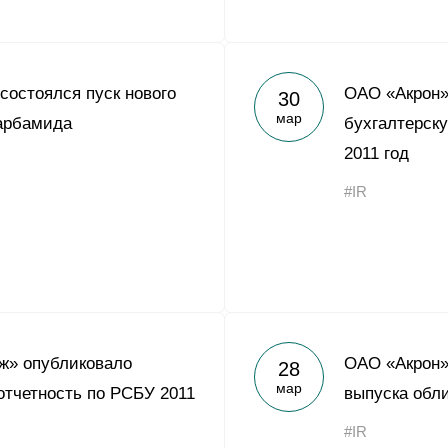
состоялся пуск нового
ОАО «Акрон»
30
мар
арбамида
бухгалтерску
2011 год
#IR
ж» опубликовало
ОАО «Акрон»
28
мар
отчетность по РСБУ 2011
выпуска обл
#IR