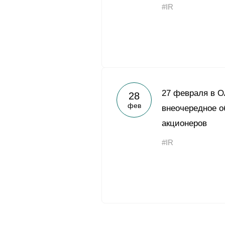
#IR
27 февраля в О
28
фев
внеочередное 
акционеров
#IR