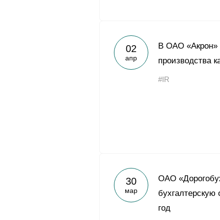
В ОАО «Акрон» 
02
апр
производства к
#IR
ОАО «Дорогобу
30
мар
бухгалтерскую 
год