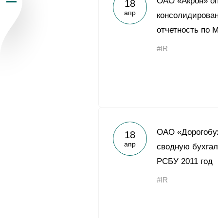
ОАО «Акрон» о
18
апр
Пресс-центр
консолидирова
отчетность по 
Карьера
#IR
Контакты
vk
youtub
ОАО «Дорогобу
18
апр
сводную бухгал
РСБУ 2011 год
#IR