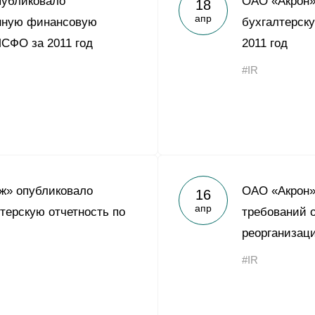
публиковало
ОАО «Акрон»
18
Yong Sheng Feng
апр
нную финансовую
бухгалтерску
Acron Argentina S.R.L
МСФО за 2011 год
2011 год
Acron Brasil Ltda.
#IR
ООО «Плодородие»
e
telegram
ЯндексДзен
ООО «АйТиОфис»
ж» опубликовало
ОАО «Акрон»
16
апр
терскую отчетность по
требований о
реорганизац
#IR