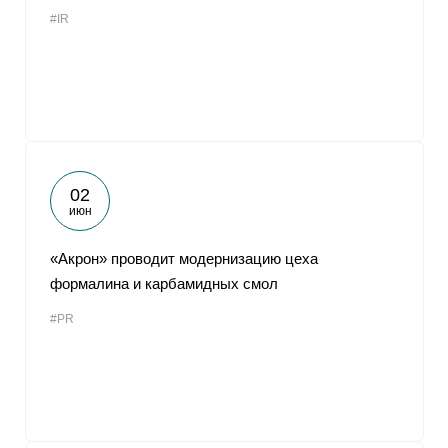
#IR
02
июн
«Акрон» проводит модернизацию цеха
формалина и карбамидных смол
#PR