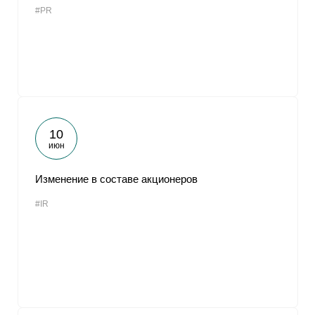
#PR
От
10
июн
Изменение в составе акционеров
#IR