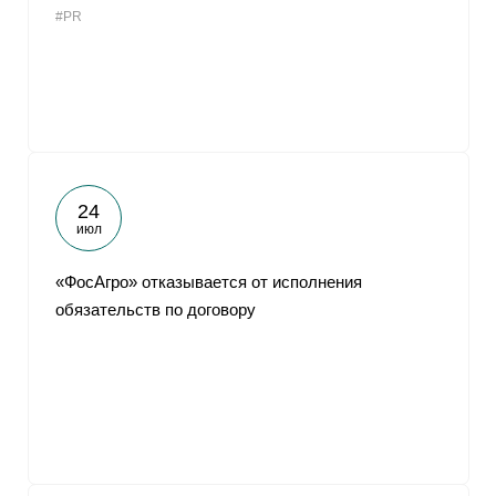
#PR
От
24
июл
«ФосАгро» отказывается от исполнения
обязательств по договору