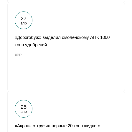
27
апр
«Дорогобуж» выделил смоленскому АПК 1000
тонн удобрений
#PR
25
апр
«Акрон» отгрузил первые 20 тонн жидкого