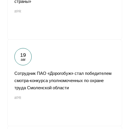
страны»
От
#PR
19
авг
Сотрудник ПАО «Дорогобуж» стал победителем
смотра-конкурса уполномоченных по охране
труда Смоленской области
#PR