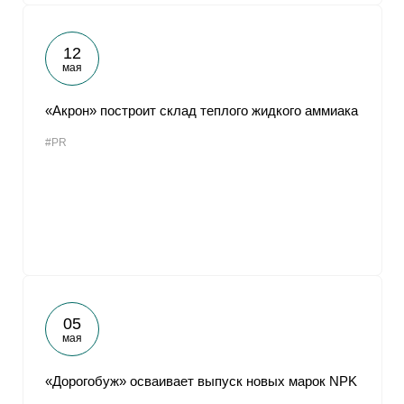
12
мая
«Акрон» построит склад теплого жидкого аммиака
#PR
05
мая
«Дорогобуж» осваивает выпуск новых марок NPK