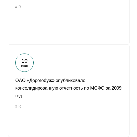
#IR
10
июн
ОАО «Дорогобуж» опубликовало
консолидированную отчетность по МСФО за 2009
год
#IR