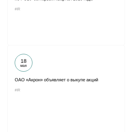
#IR
18
мая
ОАО «Акрон» объявляет о выкупе акций
#IR