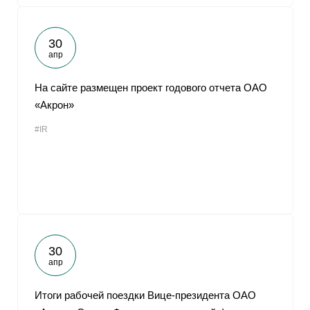
30
апр
На сайте размещен проект годового отчета ОАО
«Акрон»
#IR
30
апр
Итоги рабочей поездки Вице-президента ОАО