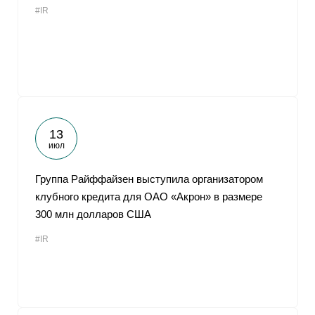
#IR
От
13
июл
Группа Райффайзен выступила организатором
клубного кредита для ОАО «Акрон» в размере
300 млн долларов США
#IR