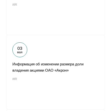
#IR
03
мая
Информация об изменении размера доли
владения акциями ОАО «Акрон»
#IR