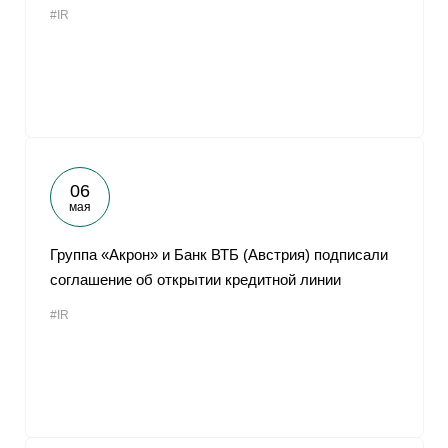
#IR
От
06
мая
Группа «Акрон» и Банк ВТБ (Австрия) подписали
соглашение об открытии кредитной линии
#IR