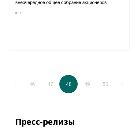
внеочередное общее собрание акционеров
#IR
45
46
47
48
49
50
51
Пресс-релизы