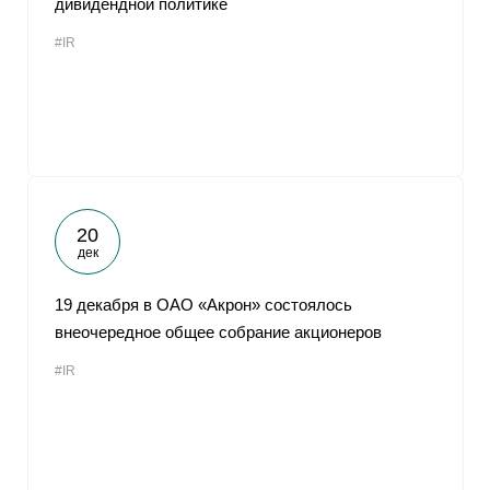
дивидендной политике
#IR
20
дек
19 декабря в ОАО «Акрон» состоялось
внеочередное общее собрание акционеров
#IR