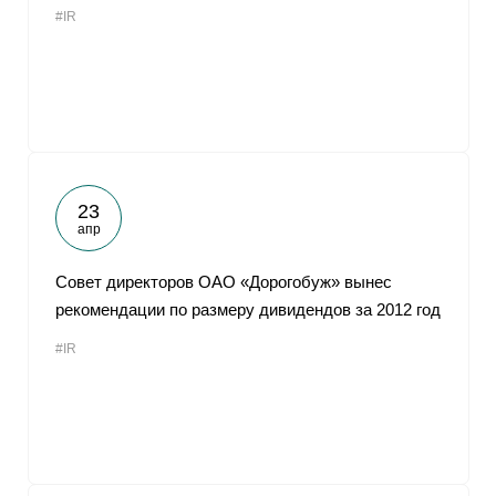
#IR
От
23
апр
Совет директоров ОАО «Дорогобуж» вынес
рекомендации по размеру дивидендов за 2012 год
#IR