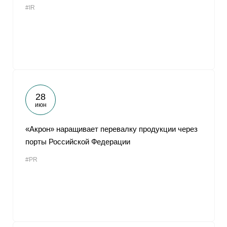
#IR
От
28
июн
«Акрон» наращивает перевалку продукции через
порты Российской Федерации
#PR