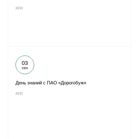
#PR
03
сен
День знаний с ПАО «Дорогобуж»
#PR