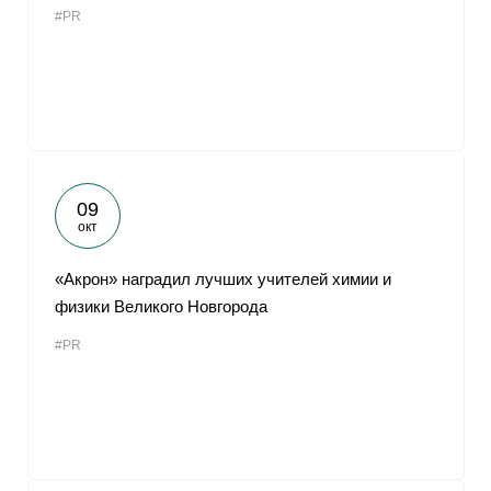
#PR
От
09
окт
«Акрон» наградил лучших учителей химии и
физики Великого Новгорода
#PR