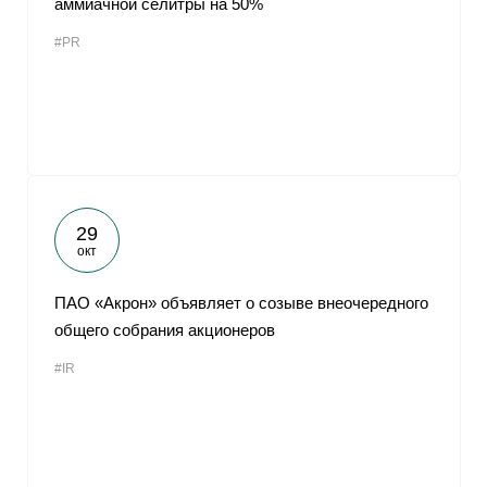
аммиачной селитры на 50%
#PR
29
окт
ПАО «Акрон» объявляет о созыве внеочередного
общего собрания акционеров
#IR