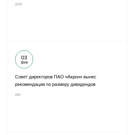
#PR
От
03
фев
Совет директоров ПАО «Акрон» вынес
рекомендации по размеру дивидендов
#IR