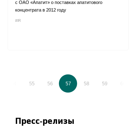
с ОАО «Апатит» о поставках апатитового
концентрата в 2012 году
#IR
54
55
56
57
58
59
60
Пресс-релизы