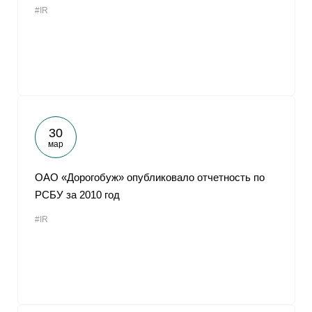
#IR
От
30
мар
ОАО «Дорогобуж» опубликовало отчетность по
РСБУ за 2010 год
#IR