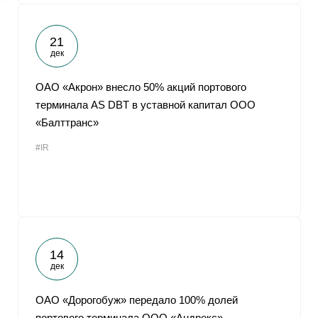
21
дек
ОАО «Акрон» внесло 50% акций портового
терминала AS DBT в уставной капитал ООО
«Балттранс»
#IR
14
дек
ОАО «Дорогобуж» передало 100% долей
портового терминала ООО «Андрекс»