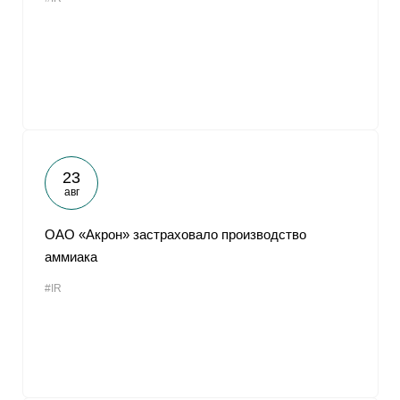
23
авг
ОАО «Акрон» застраховало производство
аммиака
#IR