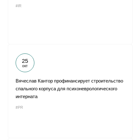
#IR
25
окт
Вячеслав Кантор профинансирует строительство
спального корпуса для психоневрологического
интерната
#PR