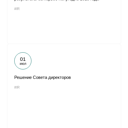
#IR
01
июл
Решение Совета директоров
#IR