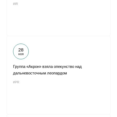
#IR
От
28
ноя
Группа «Акрон» взяла опекунство над
дальневосточным леопардом
#PR