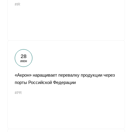
#IR
От
28
июн
«Акрон» наращивает перевалку продукции через
порты Российской Федерации
#PR