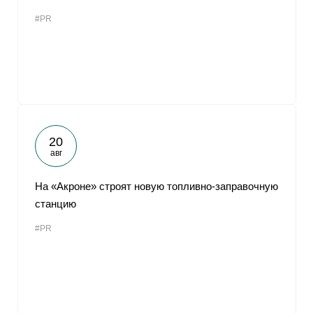
#PR
20
авг
На «Акроне» строят новую топливно-заправочную
станцию
#PR