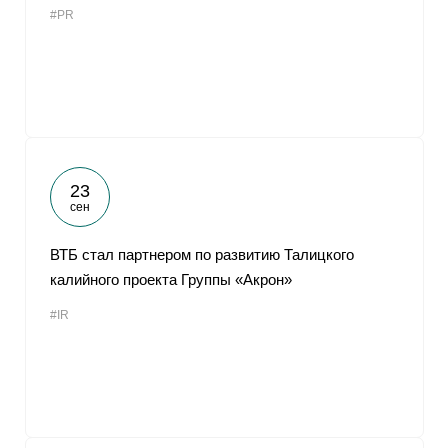
#PR
От
23
сен
ВТБ стал партнером по развитию Талицкого
калийного проекта Группы «Акрон»
#IR