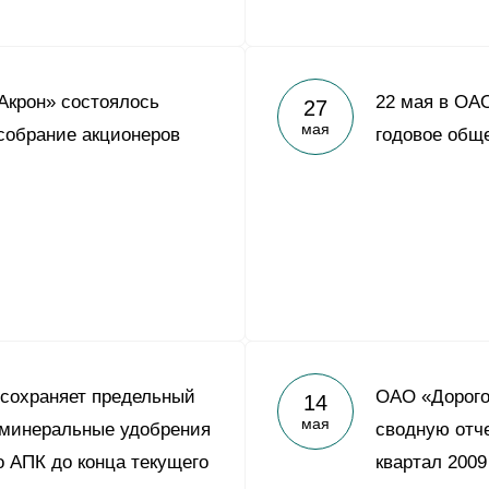
Акрон» состоялось
22 мая в ОА
27
мая
собрание акционеров
годовое общ
 сохраняет предельный
ОАО «Дорого
14
мая
 минеральные удобрения
сводную отче
о АПК до конца текущего
квартал 2009