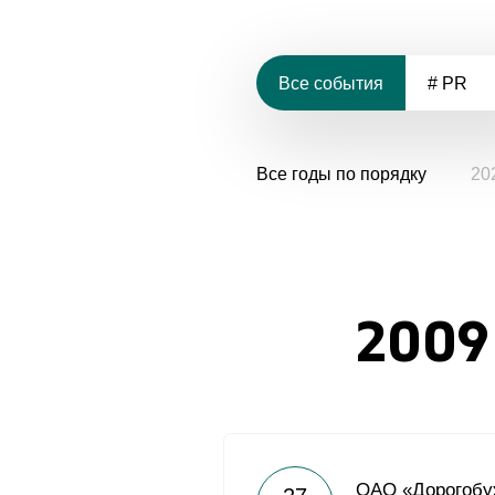
Все события
# PR
Все годы по порядку
20
2009
ОАО «Дорогобу