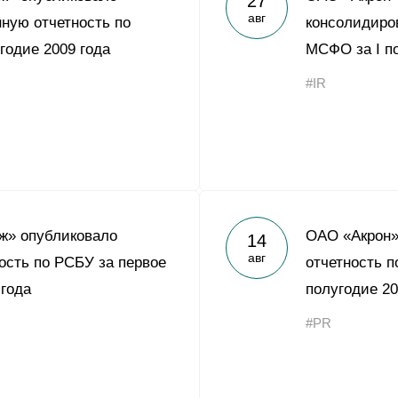
27
авг
ную отчетность по
консолидиро
годие 2009 года
МСФО за I по
#IR
ж» опубликовало
ОАО «Акрон»
14
авг
ость по РСБУ за первое
отчетность п
 года
полугодие 20
#PR