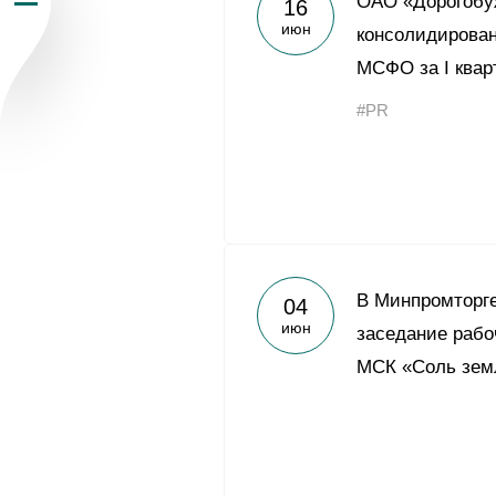
ОАО «Дорогобу
16
июн
Пресс-центр
консолидирован
МСФО за I квар
Карьера
#PR
Контакты
vk
youtub
В Минпромторг
04
июн
заседание рабо
МСК «Соль зем