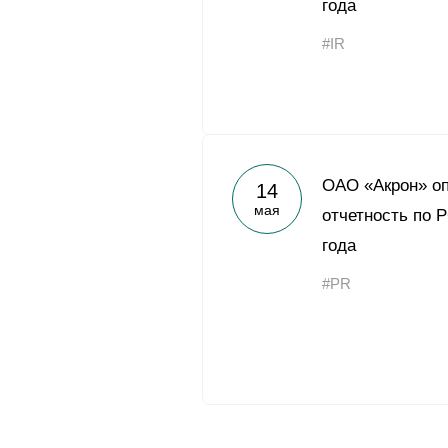
года
#IR
ОАО «Акрон» о
14
мая
отчетность по Р
года
#PR