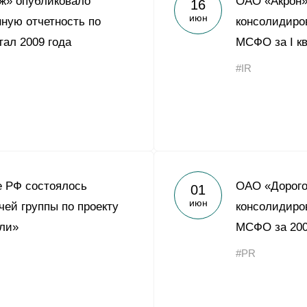
ж» опубликовало
ОАО «Акрон»
16
Yong Sheng Feng
июн
ную отчетность по
консолидиро
Acron Argentina S.R.L
тал 2009 года
МСФО за I кв
Acron Brasil Ltda.
#IR
ООО «Плодородие»
e
telegram
ЯндексДзен
ООО «АйТиОфис»
е РФ состоялось
ОАО «Дорого
01
июн
чей группы по проекту
консолидиро
ли»
МСФО за 200
#PR