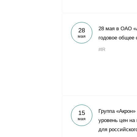
28 мая в ОАО «
28
мая
годовое общее 
#IR
Группа «Акрон»
15
мая
уровень цен на
для российског