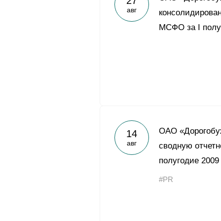
27
авг
консолидирован
МСФО за I полу
ОАО «Дорогобу
14
авг
сводную отчетн
полугодие 2009
#PR