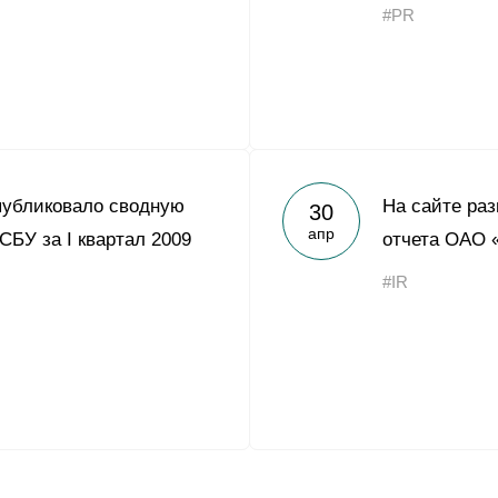
#PR
публиковало сводную
На сайте раз
30
апр
СБУ за I квартал 2009
отчета ОАО 
#IR