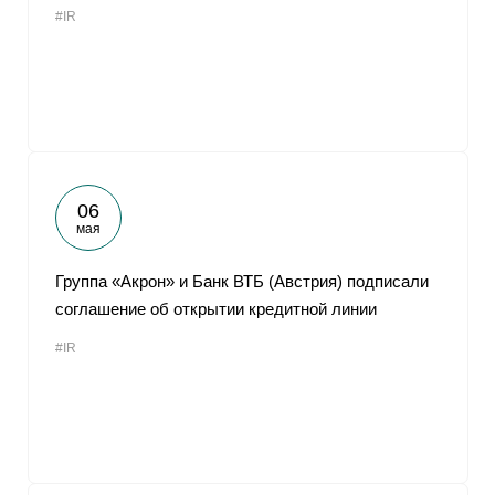
#IR
От
06
мая
Группа «Акрон» и Банк ВТБ (Австрия) подписали
соглашение об открытии кредитной линии
#IR