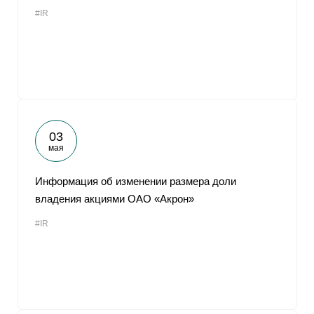
#IR
03
мая
Информация об изменении размера доли
владения акциями ОАО «Акрон»
#IR