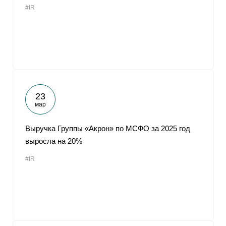
#IR
От
23
мар
Выручка Группы «Акрон» по МСФО за 2025 год
выросла на 20%
#IR