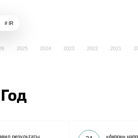
# IR
26
2025
2024
2023
2022
2021
2
 Год
авил результаты
«Акрон» напр