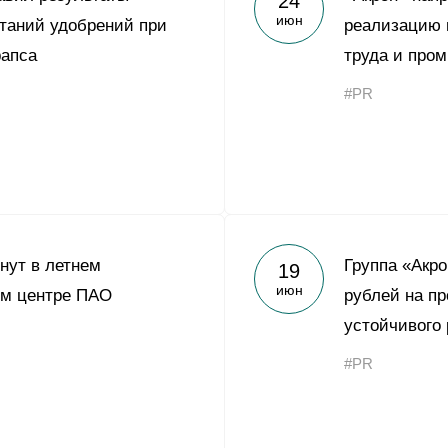
24
июн
таний удобрений при
реализацию 
рапса
труда и про
#PR
хнут в летнем
Группа «Акро
19
июн
ом центре ПАО
рублей на пр
устойчивого
#PR