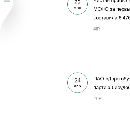
Чистая прибыль
22
мая
Пресс-центр
МСФО за первый
составила 6 47
Карьера
#IR
Контакты
vk
youtub
ПАО «Дорогобу
24
апр
партию биоудо
#PR