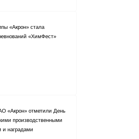
ппы «Акрон» стала
ревнований «ХимФест»
АО «Акрон» отметили День
кими производственными
и и наградами