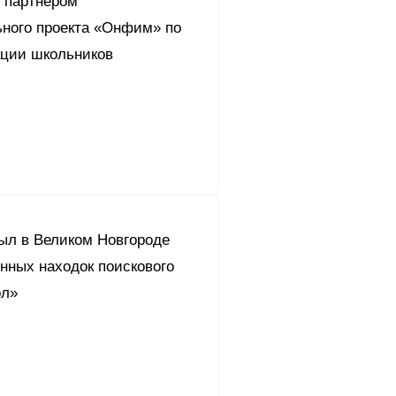
л партнером
ьного проекта «Онфим» по
ции школьников
рыл в Великом Новгороде
нных находок поискового
ол»