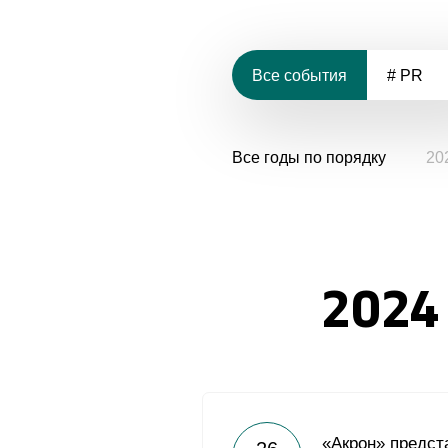
Все события
# PR
Все годы по порядку
20
2024
«Акрон» предст