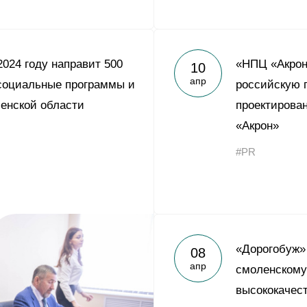
2024 году направит 500
«НПЦ «Акрон
10
апр
социальные программы и
российскую 
енской области
проектирова
«Акрон»
#PR
«Дорогобуж»
08
апр
смоленскому
высококачес