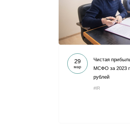
Чистая прибыль
29
мар
МСФО за 2023 г
рублей
#IR