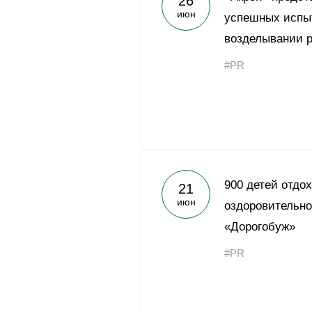
26
июн
успешных испы
возделывании 
#PR
900 детей отдо
21
июн
оздоровительн
«Дорогобуж»
#PR