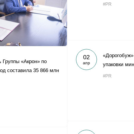
#PR
«Дорогобуж»
02
 Группы «Акрон» по
апр
упаковки ми
од составила 35 866 млн
#PR