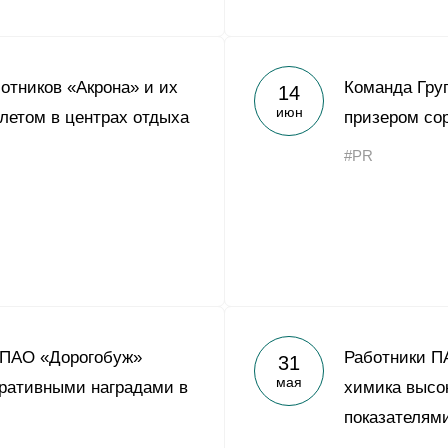
ботников «Акрона» и их
Команда Гру
14
июн
 летом в центрах отдыха
призером со
#PR
 ПАО «Дорогобуж»
Работники П
31
мая
ративными наградами в
химика высо
показателям