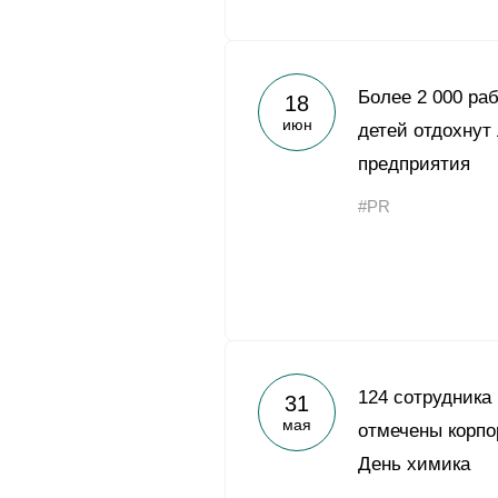
Более 2 000 ра
18
июн
детей отдохнут
предприятия
#PR
124 сотрудника
31
мая
отмечены корпо
День химика