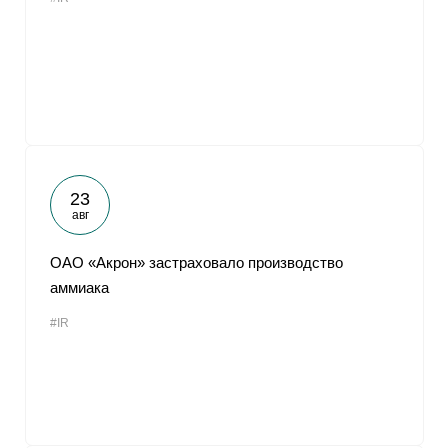
23
авг
ОАО «Акрон» застраховало производство
аммиака
#IR