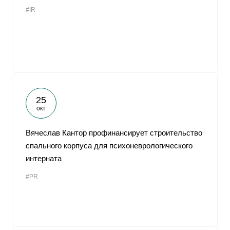
#IR
25
окт
Вячеслав Кантор профинансирует строительство
спального корпуса для психоневрологического
интерната
#PR