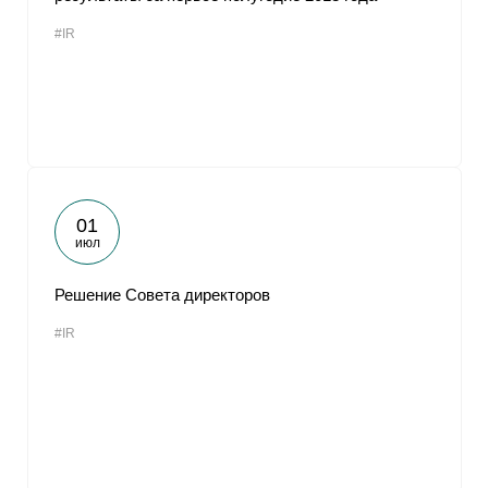
#IR
01
июл
Решение Совета директоров
#IR