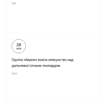
#IR
От
28
ноя
Группа «Акрон» взяла опекунство над
дальневосточным леопардом
#PR