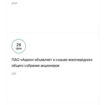
#PR
От
26
фев
ПАО «Акрон» объявляет о созыве внеочередного
общего собрания акционеров
#IR