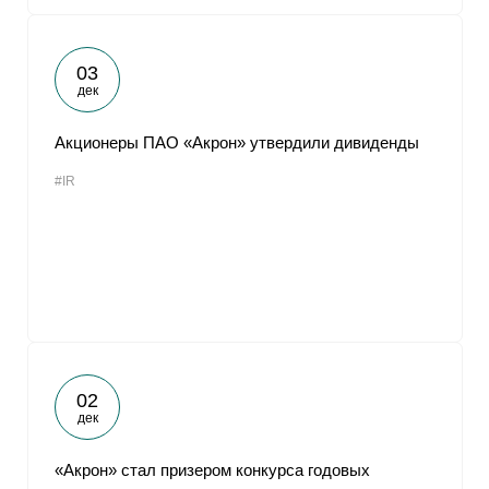
03
дек
Акционеры ПАО «Акрон» утвердили дивиденды
#IR
02
дек
«Акрон» стал призером конкурса годовых