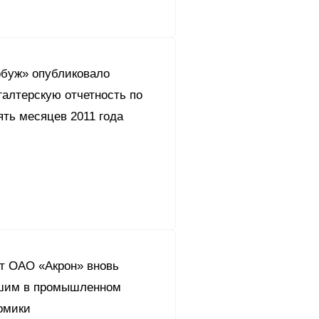
буж» опубликовало
галтерскую отчетность по
ть месяцев 2011 года
ет ОАО «Акрон» вновь
шим в промышленном
омики