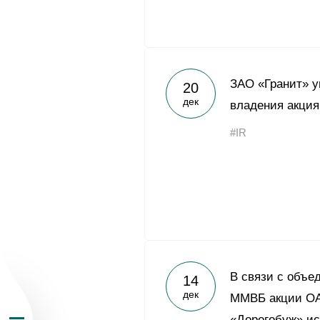
ЗАО «Гранит» 
20
дек
владения акци
О Группе «Акрон
#IR
География бизн
Продукция
Инвесторам
В связи с объе
14
дек
Устойчивое раз
ММВБ акции ОА
«Дорогобуж» и