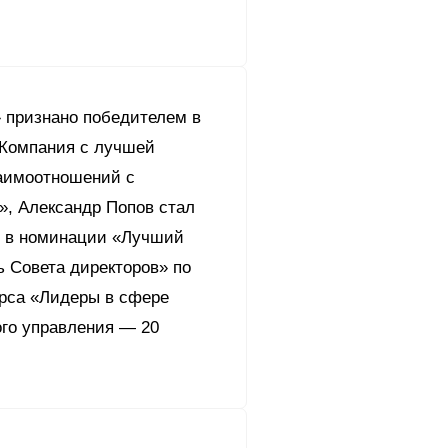
 признано победителем в
!
шленная безопасность
Компания с лучшей
аимоотношений с
ия
», Александр Попов стал
ый центр «Акрон
ограмма Группы
c.
кция
 в номинации «Лучший
т Корпоративной
ь Совета директоров» по
ление
урса «Лидеры в сфере
ого управления — 20
и
андарты
е аудита
итика
сторов