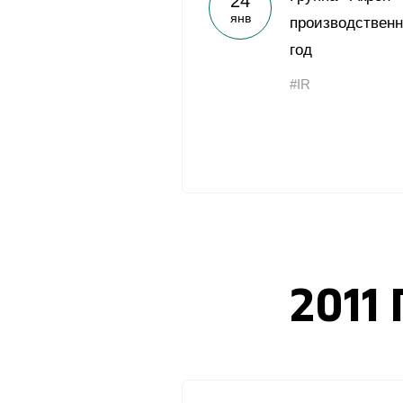
24
янв
производственн
год
#IR
2011 