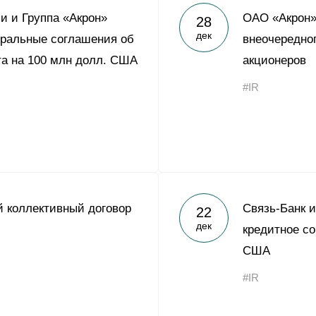
и и Группа «Акрон»
ОАО «Акрон»
28
дек
еральные соглашения об
внеочередно
а на 100 млн долл. США
акционеров
#IR
 коллективный договор
Связь-Банк 
22
дек
кредитное со
США
#IR