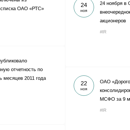
Yong Sheng Feng
24 ноября в
24
 списка ОАО «РТС»
ноя
внеочередно
Acron Argentina S.R.L
акционеров
Acron Brasil Ltda.
#IR
ООО «Плодородие»
e
telegram
ЯндексДзен
ООО «АйТиОфис»
публиковало
ную отчетность по
 месяцев 2011 года
ОАО «Дорого
22
ноя
консолидиро
МСФО за 9 м
#IR