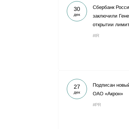
Сбербанк Росси
30
дек
заключили Ген
открытии лимит
#IR
Подписан новый
27
дек
ОАО «Акрон»
#PR