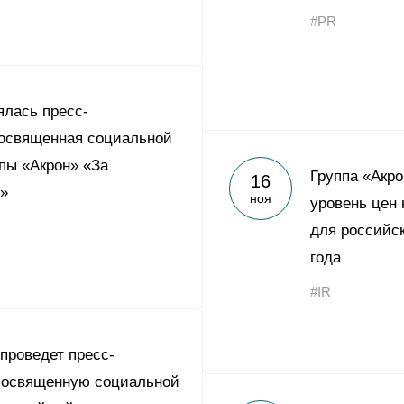
#PR
ялась пресс-
посвященная социальной
пы «Акрон» «За
Группа «Акр
16
»
ноя
уровень цен
для российск
года
#IR
 проведет пресс-
посвященную социальной