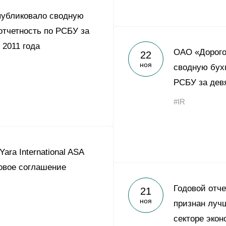
публиковало сводную
отчетность по РСБУ за
 2011 года
ОАО «Дорого
22
ноя
сводную бух
РСБУ за девя
#IR
ara International ASA
овое соглашение
Годовой отч
21
ноя
признан луч
секторе экон