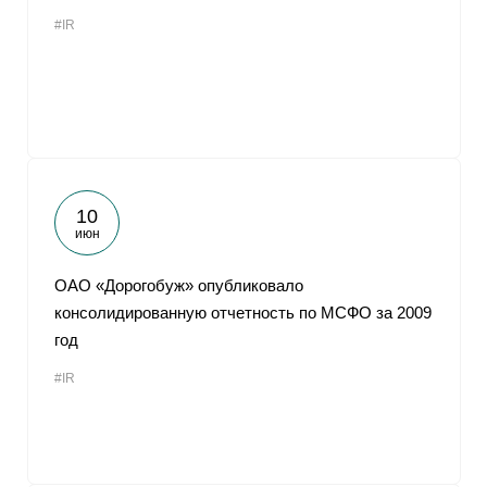
#IR
10
июн
ОАО «Дорогобуж» опубликовало
консолидированную отчетность по МСФО за 2009
год
#IR