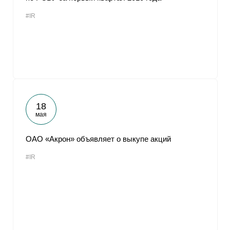
#IR
18
мая
ОАО «Акрон» объявляет о выкупе акций
#IR