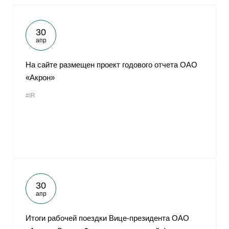
30
апр
На сайте размещен проект годового отчета ОАО
«Акрон»
#IR
30
апр
Итоги рабочей поездки Вице-президента ОАО