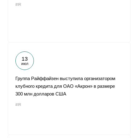
#IR
От
13
июл
Группа Райффайзен выступила организатором
клубного кредита для ОАО «Акрон» в размере
300 млн долларов США
#IR