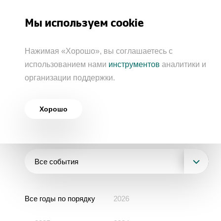
Акрон
Мы используем cookie
О Группе «Акрон»
Нажимая «Хорошо», вы соглашаетесь с
Бизнес-модель
использованием нами
инструментов
аналитики и
Главная
Пресс-центр
Пресс-релизы
организации поддержки.
История
География бизнеса
Пресс-релизы
АО «СЗФК»
Стратегия и инвестпрограмма Группы
Хорошо
АО «ВКК»
Продукция
Контакты для
Осторожно, мошенники!
Совет директоров
СМИ
North Atlantic Potash Inc.
ООО «Научно-проектный центр «Акрон
Минеральные удобрения
Инвесторам
Правление
инжиниринг»
Все события
Отчетность
Промышленная продукция
Охрана труда и промышленная
Электронные закупки
Рейтинги и показатели
безопасность
Устойчивое развитие
Все годы по порядку
2026
ПАО «Акрон»
Сырье
Конкурс на проведение аудита
Котировки акций