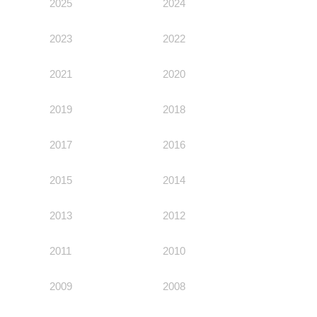
2025
2024
Пресс-центр
ПАО «Дорогобуж»
Качество
Оценка условий труда
Пресс-релизы
Корпоративное управление
От
2023
АО «Агронова»
Система питания
2022
Окружающая среда
Логотипы
Карьера
Акционерам
Вакансии
Yong Sheng Feng
Торгово-сбытовая политика
2021
2020
Забота о сотрудниках
Видео
Раскрытие информации
Национальный Институт
Практика
Корпоративной Реформы
Acron Argentina S.R.L
2019
2018
Контакты
vk
youtube
telegram
Фотогалерея
Информация для инвесторов
Учебные центры
ЯндексДзен
Acron Brasil Ltda.
2017
2016
Аналитикам
Профессиональные стандарты
ООО «Плодородие»
2015
2014
ООО «АйТиОфис»
2013
2012
2011
2010
2009
2008