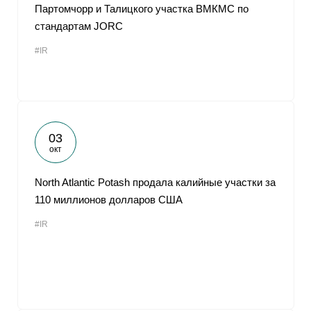
Партомчорр и Талицкого участка ВМКМС по
стандартам JORC
#IR
03
окт
North Atlantic Potash продала калийные участки за
110 миллионов долларов США
#IR