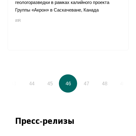
геологоразведки в рамках калийного проекта
Группы «Акрон» в Саскачеване, Канада
#IR
43
44
45
46
47
48
49
Пресс-релизы