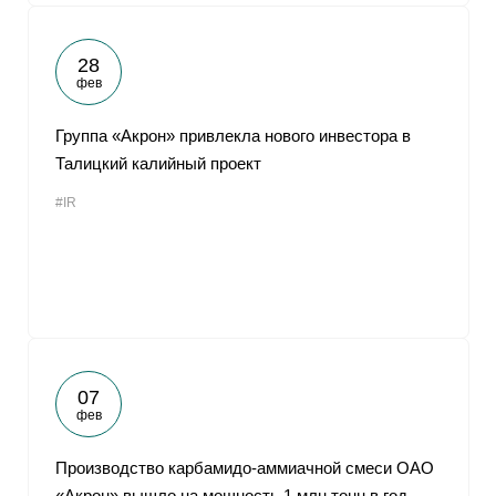
28
фев
Группа «Акрон» привлекла нового инвестора в
Талицкий калийный проект
#IR
07
фев
Производство карбамидо-аммиачной смеси ОАО
«Акрон» вышло на мощность 1 млн тонн в год