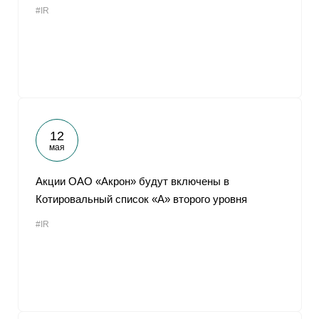
#IR
От
12
мая
Акции ОАО «Акрон» будут включены в
Котировальный список «А» второго уровня
#IR