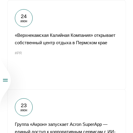
24
июн
«Верхнекамская Калийная Компания» открывает
собственный центр отдыха в Пермском крае
#PR
23
июн
Группа «Акрон» запускает Acron SuperApp —
единый доступ к корпоративным сервисам с ИИ-