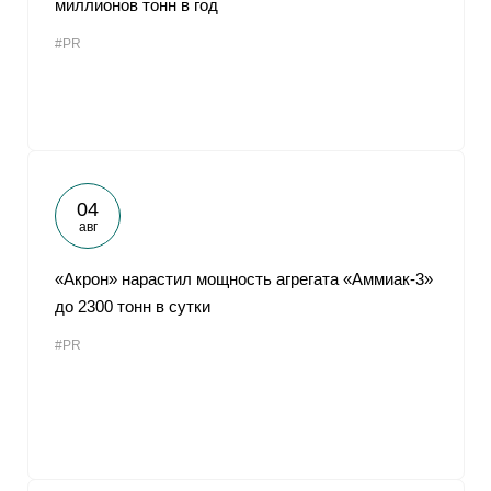
миллионов тонн в год
От
#PR
04
авг
«Акрон» нарастил мощность агрегата «Аммиак-3»
до 2300 тонн в сутки
#PR