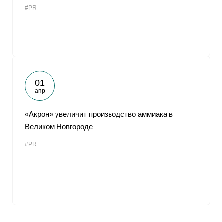
#PR
01
апр
«Акрон» увеличит производство аммиака в
Великом Новгороде
#PR