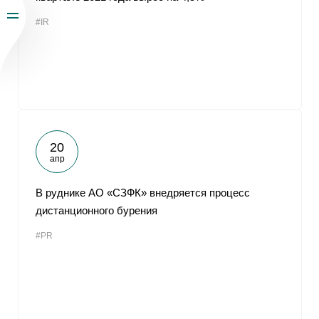
#IR
20
апр
В руднике АО «СЗФК» внедряется процесс
дистанционного бурения
#PR