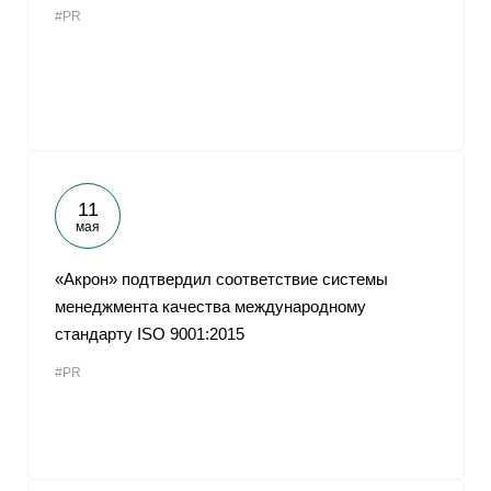
#PR
От
11
мая
«Акрон» подтвердил соответствие системы
менеджмента качества международному
стандарту ISO 9001:2015
#PR