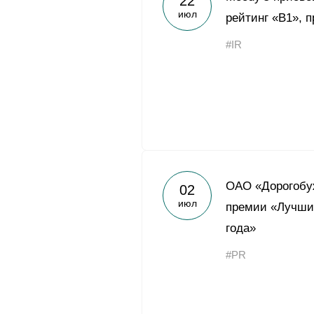
22
июл
рейтинг «В1», 
#IR
ОАО «Дорогобу
02
июл
премии «Лучши
года»
#PR