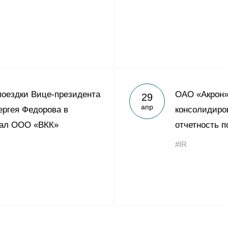
поездки Вице-президента
ОАО «Акрон»
29
апр
ргея Федорова в
консолидиро
ал ООО «ВКК»
отчетность п
#IR