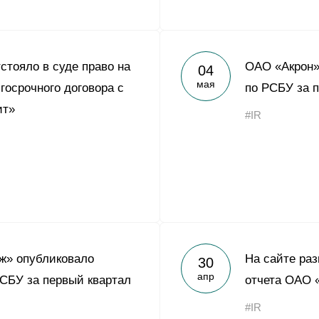
стояло в суде право на
ОАО «Акрон»
04
мая
госрочного договора с
по РСБУ за п
ит»
#IR
ж» опубликовало
На сайте раз
30
апр
РСБУ за первый квартал
отчета ОАО 
#IR