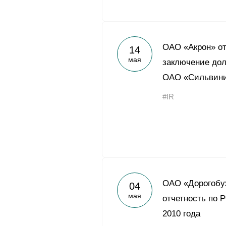
ОАО «Акрон» от
14
мая
заключение дол
ОАО «Сильвин
#IR
ОАО «Дорогобу
04
мая
отчетность по 
2010 года