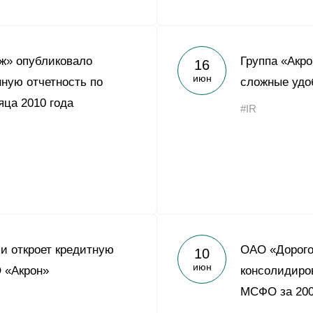
ж» опубликовало
Группа «Акро
16
июн
ную отчетность по
сложные удо
ца 2010 года
#IR
и откроет кредитную
ОАО «Дорого
10
июн
 «Акрон»
консолидиро
МСФО за 200