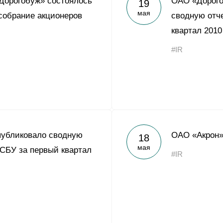
Дорогобуж» состоялось
ОАО «Дорого
19
Yong Sheng Feng
мая
собрание акционеров
сводную отч
Acron Argentina S.R.L
квартал 2010
Acron Brasil Ltda.
#IR
ООО «Плодородие»
e
telegram
ЯндексДзен
ООО «АйТиОфис»
публиковало сводную
ОАО «Акрон»
18
мая
РСБУ за первый квартал
#IR