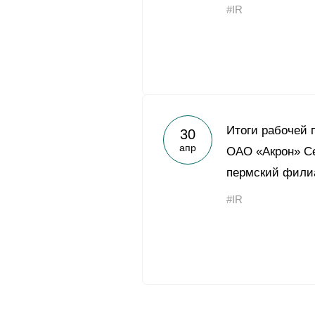
#IR
Итоги рабочей 
30
апр
ОАО «Акрон» Се
пермский фили
#IR