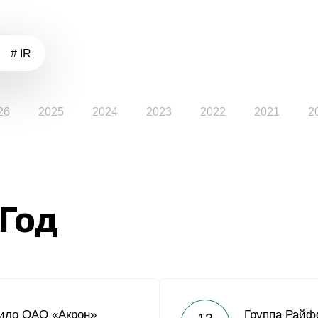
# IR
26
2025
2024
2023
2022
2021
2
 Год
оило ОАО «Акрон»
Группа Райф