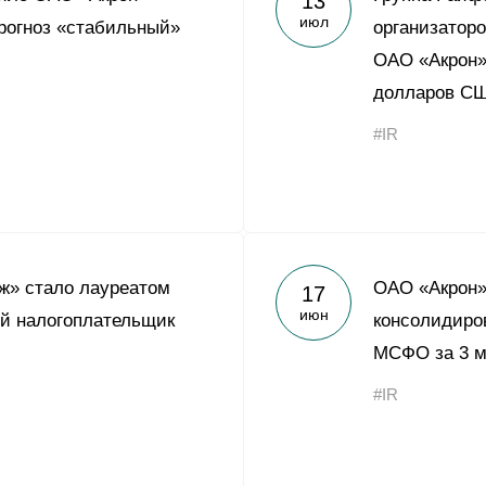
13
июл
прогноз «стабильный»
организаторо
ОАО «Акрон»
долларов С
#IR
ж» стало лауреатом
ОАО «Акрон»
17
июн
й налогоплательщик
консолидиро
МСФО за 3 м
#IR