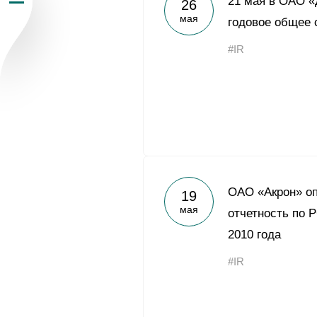
21 мая в ОАО «
26
мая
Пресс-центр
годовое общее 
#IR
Карьера
Контакты
vk
youtub
ОАО «Акрон» о
19
мая
отчетность по 
2010 года
#IR