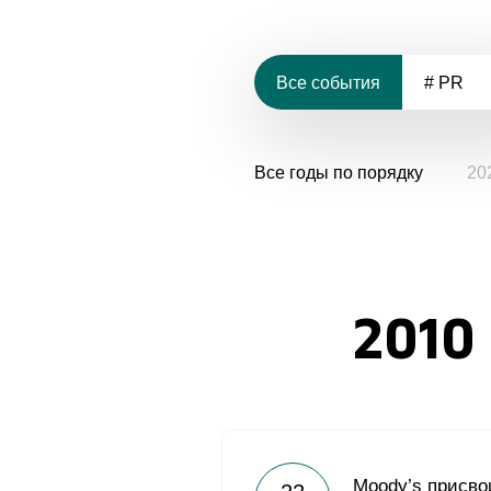
Все события
# PR
Все годы по порядку
20
2010
Moody’s присв