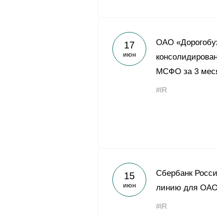
ОАО «Дорогобу
17
июн
консолидирован
МСФО за 3 меся
#IR
Сбербанк Росси
15
июн
линию для ОАО
#IR