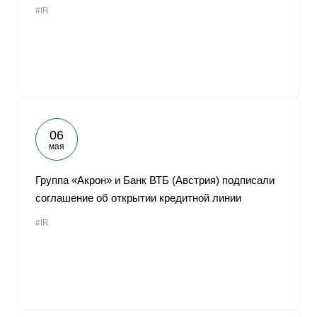
#IR
От
06
мая
Группа «Акрон» и Банк ВТБ (Австрия) подписали
соглашение об открытии кредитной линии
#IR