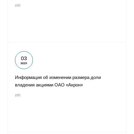
#IR
03
мая
Информация об изменении размера доли
владения акциями ОАО «Акрон»
#IR