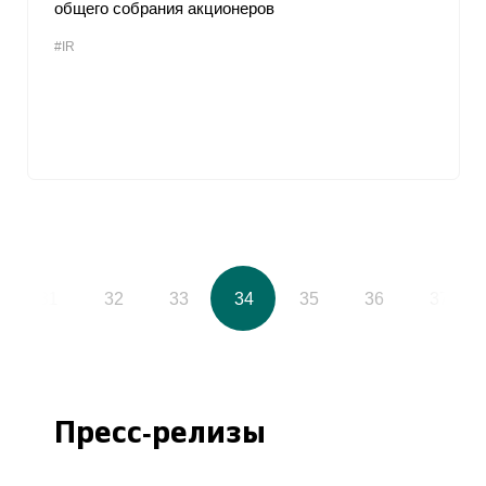
общего собрания акционеров
#IR
31
32
33
34
35
36
37
Пресс-релизы