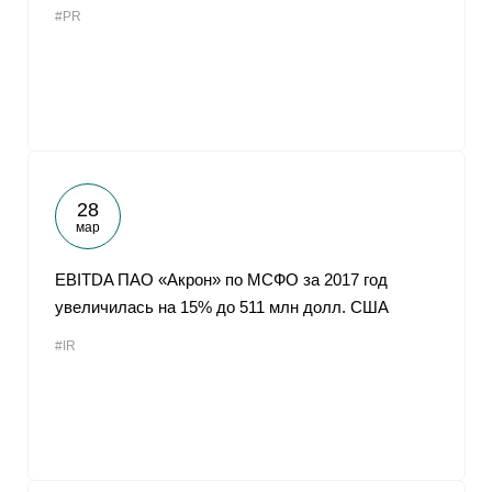
#PR
От
28
мар
EBITDA ПАО «Акрон» по МСФО за 2017 год
увеличилась на 15% до 511 млн долл. США
#IR