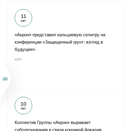
11
окт
«Акрон» представил кальциевую селитру на
конференции «Защищенный грунт: взгляд в
будущее»
#PR
10
окт
Коллектив Группы «Акрон» выражает
соболезнования в связи кончиной Аркадия