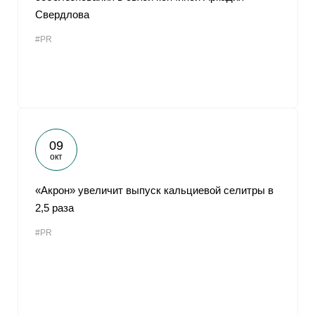
Свердлова
#PR
09
окт
«Акрон» увеличит выпуск кальциевой селитры в
2,5 раза
#PR