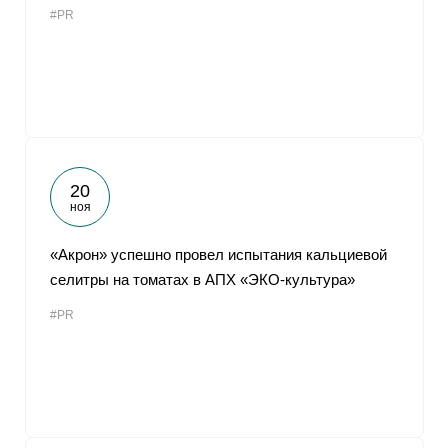
#PR
От
20
ноя
«Акрон» успешно провел испытания кальциевой
селитры на томатах в АПХ «ЭКО-культура»
#PR