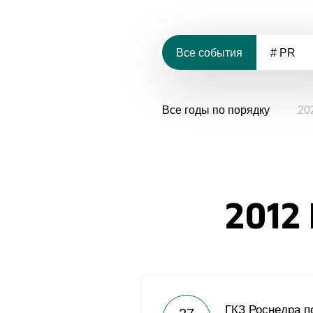
Все события
# PR
Все годы по порядку
20
2012
ГКЗ Роснедра п