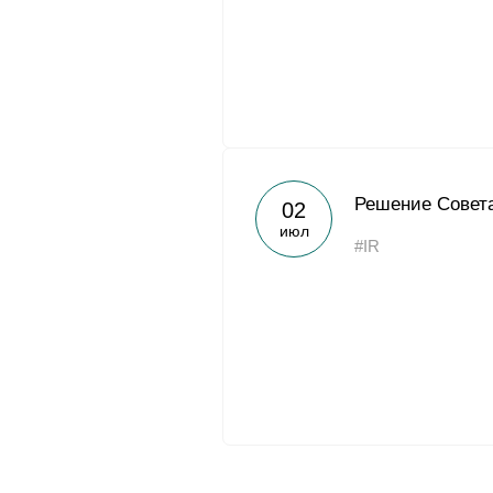
Решение Совета
02
июл
#IR