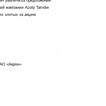
он» увеличила предложение
ций компании Azoty Tarnów
их злотых за акцию
АО «Акрон»