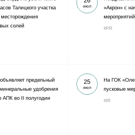
26
июл
асов Талицкого участка
«Акрон» с н
 месторождения
мероприятий
вых солей
#PR
 объявляет предельный
На ГОК «Оле
25
июл
 минеральные удобрения
пусковые ме
 АПК во II полугодии
#IR