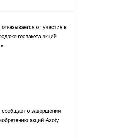
отказывается от участия в
родаже госпакета акций
т»
 сообщает о завершении
иобретению акций Azoty