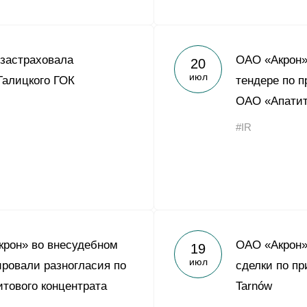
 застраховала
ОАО «Акрон» 
20
июл
Талицкого ГОК
тендере по п
ОАО «Апати
#IR
крон» во внесудебном
ОАО «Акрон»
19
июл
ировали разногласия по
сделки по пр
итового концентрата
Tarnów