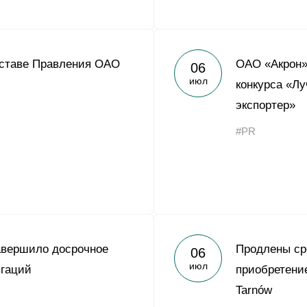
оставе Правления ОАО
ОАО «Акрон»
06
июл
конкурса «Л
экспортер»
#PR
авершило досрочное
Продлены ср
06
июл
игаций
приобретени
Tarnów