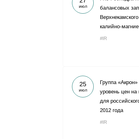
27
июл
балансовых зап
Верхнекамского
калийно-магние
#IR
Группа «Акрон»
25
июл
уровень цен на
для российского
2012 года
#IR