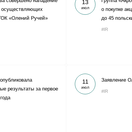
ва совершено нападение
Группа «Акр
13
Yong Sheng Feng
июл
в, осуществляющих
о покупке ак
Acron Argentina S.R.L
ГОК «Олений Ручей»
до 45 польск
Acron Brasil Ltda.
#IR
ООО «Плодородие»
e
telegram
ЯндексДзен
ООО «АйТиОфис»
 опубликовала
Заявление О
11
июл
ые результаты за первое
#IR
 года