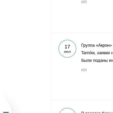
#IR
О Группе «Акрон
Группа «Акрон»
17
июл
Tarnów, заявки 
География бизн
были поданы и
#IR
Продукция
Инвесторам
Устойчивое раз