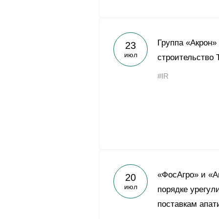
Группа «Акрон»
23
июл
строительство 
#IR
«ФосАгро» и «А
20
июл
порядке урегул
поставкам апат