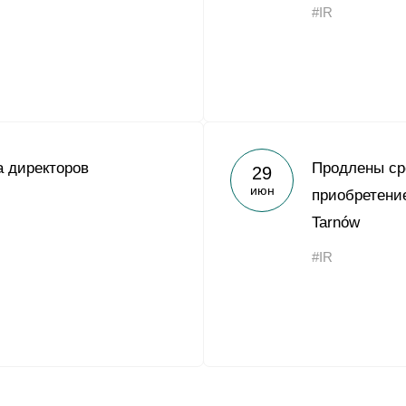
#IR
 директоров
Продлены ср
29
июн
приобретени
Tarnów
#IR