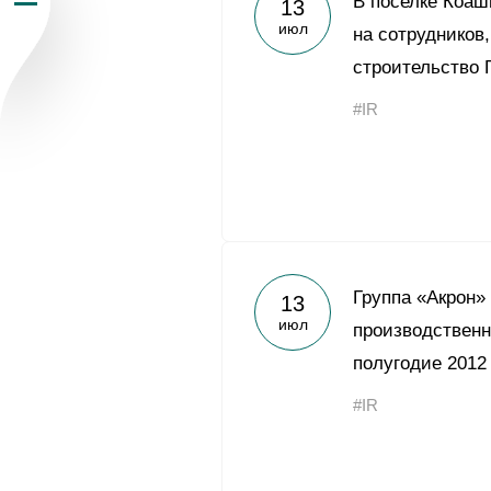
В поселке Коаш
13
июл
Пресс-центр
на сотруднико
строительство 
Карьера
#IR
Контакты
vk
youtub
Группа «Акрон»
13
июл
производственн
полугодие 2012
#IR