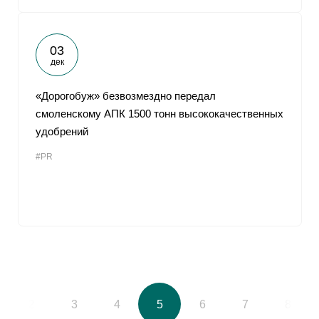
03
дек
«Дорогобуж» безвозмездно передал
смоленскому АПК 1500 тонн высококачественных
удобрений
#PR
2
3
4
5
6
7
8