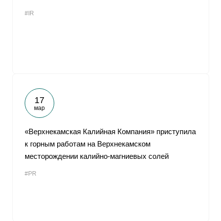
#IR
17
мар
«Верхнекамская Калийная Компания» приступила
к горным работам на Верхнекамском
месторождении калийно-магниевых солей
#PR