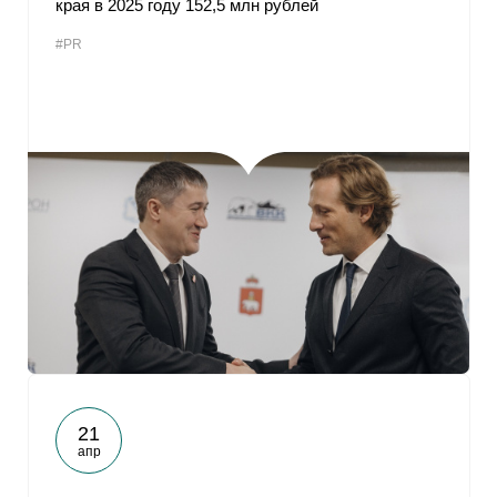
края в 2025 году 152,5 млн рублей
От
#PR
21
апр